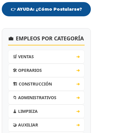
👉 AYUDA: ¿Cómo Postularse?
💼
EMPLEOS POR CATEGORÍA
🛒 VENTAS
➔
🛠️ OPERARIOS
➔
🏗️ CONSTRUCCIÓN
➔
📁 ADMINISTRATIVOS
➔
🧹 LIMPIEZA
➔
🤝 AUXILIAR
➔