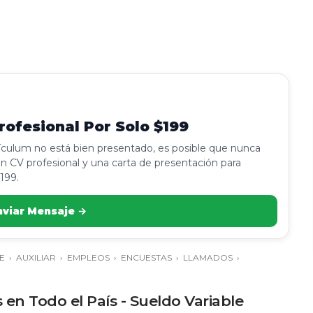
ofesional Por Solo $199
rículum no está bien presentado, es posible que nunca
n CV profesional y una carta de presentación para
199.
nviar Mensaje →
E
›
AUXILIAR
›
EMPLEOS
›
ENCUESTAS
›
LLAMADOS
›
n Todo el País - Sueldo Variable