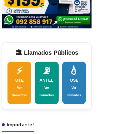
🏛️ Llamados Públicos
⚡
📡
💧
UTE
ANTEL
OSE
Ver
Ver
Ver
llamados
llamados
llamados
Importante !