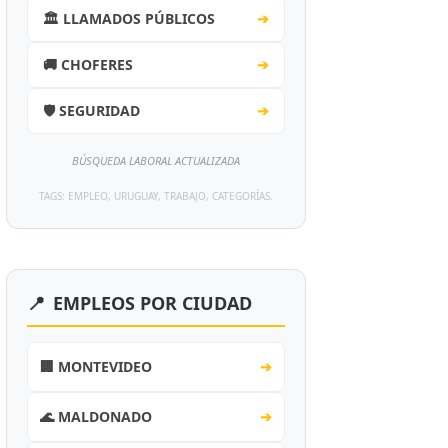
🏛️ LLAMADOS PÚBLICOS
➔
🚚 CHOFERES
➔
🛡️ SEGURIDAD
➔
BÚSQUEDA LABORAL ACTUALIZADA
TAGS: EMPLEO, URUGUAY, TRABAJO, CATEGORÍAS.
📍
EMPLEOS POR CIUDAD
🏢 MONTEVIDEO
➔
🌊 MALDONADO
➔