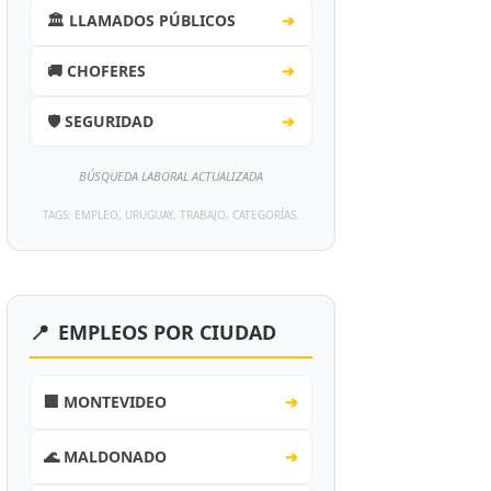
🏛️ LLAMADOS PÚBLICOS
➔
🚚 CHOFERES
➔
🛡️ SEGURIDAD
➔
BÚSQUEDA LABORAL ACTUALIZADA
TAGS: EMPLEO, URUGUAY, TRABAJO, CATEGORÍAS.
📍
EMPLEOS POR CIUDAD
🏢 MONTEVIDEO
➔
🌊 MALDONADO
➔