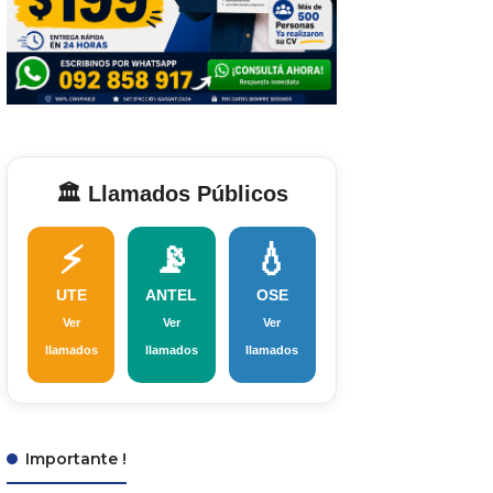
🏛️ Llamados Públicos
⚡
📡
💧
UTE
ANTEL
OSE
Ver
Ver
Ver
llamados
llamados
llamados
Importante !