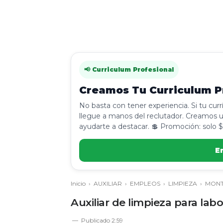
📢 Curriculum Profesional
Creamos Tu Curriculum Pr
No basta con tener experiencia. Si tu cur
llegue a manos del reclutador. Creamos u
ayudarte a destacar. 💲 Promoción: solo $
E
Inicio
›
AUXILIAR
›
EMPLEOS
›
LIMPIEZA
›
MONT
Auxiliar de limpieza para lab
Publicado
2:59