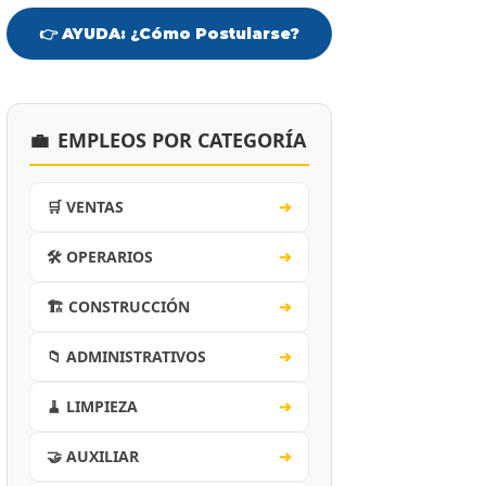
👉 AYUDA: ¿Cómo Postularse?
💼
EMPLEOS POR CATEGORÍA
🛒 VENTAS
➔
🛠️ OPERARIOS
➔
🏗️ CONSTRUCCIÓN
➔
📁 ADMINISTRATIVOS
➔
🧹 LIMPIEZA
➔
🤝 AUXILIAR
➔