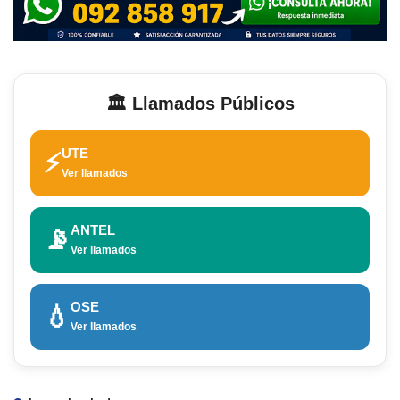
🏛️ Llamados Públicos
UTE
⚡
Ver llamados
ANTEL
📡
Ver llamados
OSE
💧
Ver llamados