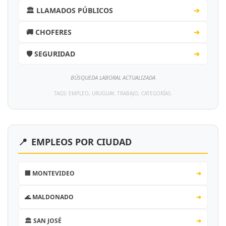
🏛️ LLAMADOS PÚBLICOS
➔
🚚 CHOFERES
➔
🛡️ SEGURIDAD
➔
BÚSQUEDA LABORAL ACTUALIZADA
TAGS: EMPLEO, URUGUAY, TRABAJO, CATEGORÍAS.
📍
EMPLEOS POR CIUDAD
🏢 MONTEVIDEO
➔
🌊 MALDONADO
➔
🏛️ SAN JOSÉ
➔