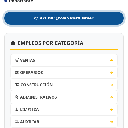
Importante !
👉 AYUDA: ¿Cómo Postularse?
💼
EMPLEOS POR CATEGORÍA
🛒 VENTAS
➔
🛠️ OPERARIOS
➔
🏗️ CONSTRUCCIÓN
➔
📁 ADMINISTRATIVOS
➔
🧹 LIMPIEZA
➔
🤝 AUXILIAR
➔