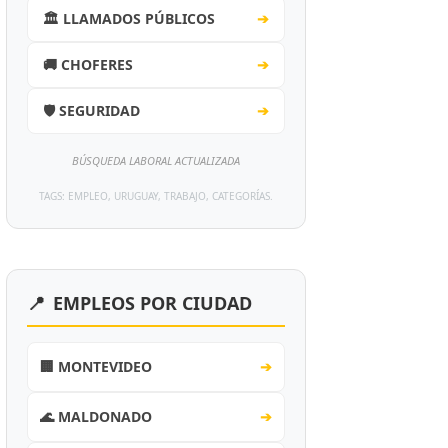
🏛️ LLAMADOS PÚBLICOS
➔
🚚 CHOFERES
➔
🛡️ SEGURIDAD
➔
BÚSQUEDA LABORAL ACTUALIZADA
TAGS: EMPLEO, URUGUAY, TRABAJO, CATEGORÍAS.
📍
EMPLEOS POR CIUDAD
🏢 MONTEVIDEO
➔
🌊 MALDONADO
➔