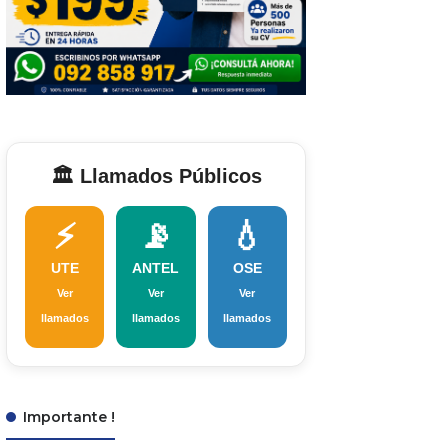
🏛️ Llamados Públicos
⚡
📡
💧
UTE
ANTEL
OSE
Ver
Ver
Ver
llamados
llamados
llamados
Importante !