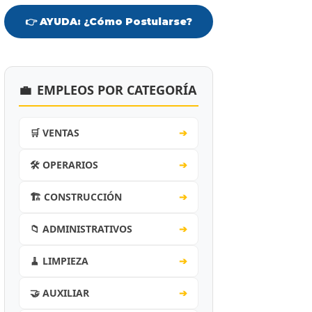
👉 AYUDA: ¿Cómo Postularse?
💼
EMPLEOS POR CATEGORÍA
🛒 VENTAS
➔
🛠️ OPERARIOS
➔
🏗️ CONSTRUCCIÓN
➔
📁 ADMINISTRATIVOS
➔
🧹 LIMPIEZA
➔
🤝 AUXILIAR
➔