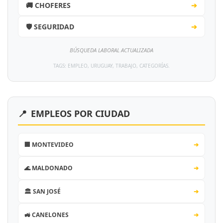
🚚 CHOFERES
➔
🛡️ SEGURIDAD
➔
BÚSQUEDA LABORAL ACTUALIZADA
TAGS: EMPLEO, URUGUAY, TRABAJO, CATEGORÍAS.
📍
EMPLEOS POR CIUDAD
🏢 MONTEVIDEO
➔
🌊 MALDONADO
➔
🏛️ SAN JOSÉ
➔
🚜 CANELONES
➔