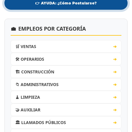
👉 AYUDA: ¿Cómo Postularse?
💼
EMPLEOS POR CATEGORÍA
🛒 VENTAS
➔
🛠️ OPERARIOS
➔
🏗️ CONSTRUCCIÓN
➔
📁 ADMINISTRATIVOS
➔
🧹 LIMPIEZA
➔
🤝 AUXILIAR
➔
🏛️ LLAMADOS PÚBLICOS
➔