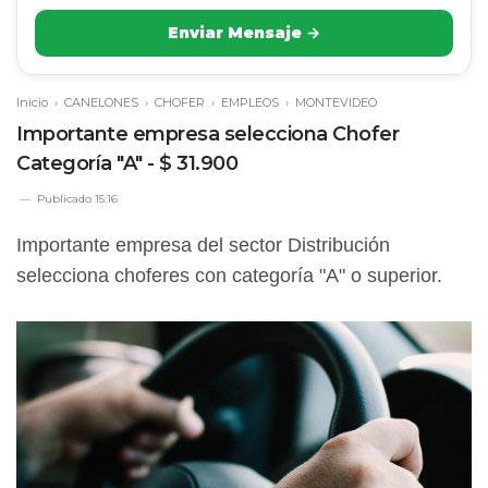
Enviar Mensaje →
Inicio
›
CANELONES
›
CHOFER
›
EMPLEOS
›
MONTEVIDEO
Importante empresa selecciona Chofer
Categoría "A" - $ 31.900
Publicado
15:16
Importante empresa del sector Distribución
selecciona choferes con categoría "A" o superior.