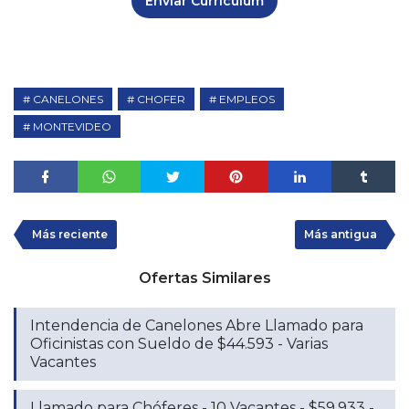
Enviar Curriculum
CANELONES
CHOFER
EMPLEOS
MONTEVIDEO
Más reciente
Más antigua
Ofertas Similares
Intendencia de Canelones Abre Llamado para
Oficinistas con Sueldo de $44.593 - Varias
Vacantes
Llamado para Chóferes - 10 Vacantes - $59.933 -