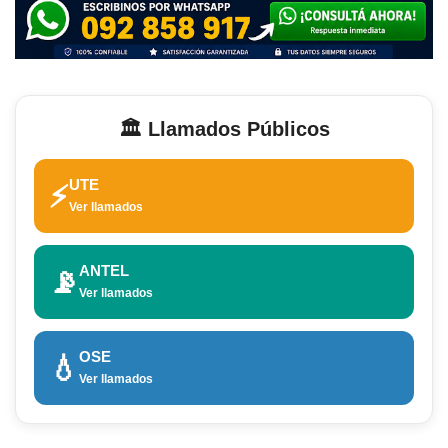
🏛️ Llamados Públicos
UTE
⚡
Ver llamados
ANTEL
📡
Ver llamados
OSE
💧
Ver llamados