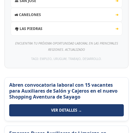
🏛️ SAN JOSÉ
➔
🚜 CANELONES
➔
🏘️ LAS PIEDRAS
➔
ENCUENTRA TU PRÓXIMA OPORTUNIDAD LABORAL EN LAS PRINCIPALES
REGIONES. ACTUALIZADO
TAGS: EMPLEO, URUGUAY, TRABAJO, DESARROLLO.
Abren convocatoria laboral con 15 vacantes
para Auxiliares de Salón y Cajeros en el nuevo
Shopping Aventura de Sayago
VER DETALLES →