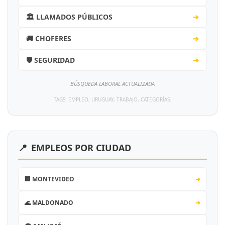
🏛️ LLAMADOS PÚBLICOS
➔
🚚 CHOFERES
➔
🛡️ SEGURIDAD
➔
BÚSQUEDA LABORAL ACTUALIZADA
TAGS: EMPLEO, URUGUAY, TRABAJO, CATEGORÍAS.
📍
EMPLEOS POR CIUDAD
🏢 MONTEVIDEO
➔
🌊 MALDONADO
➔