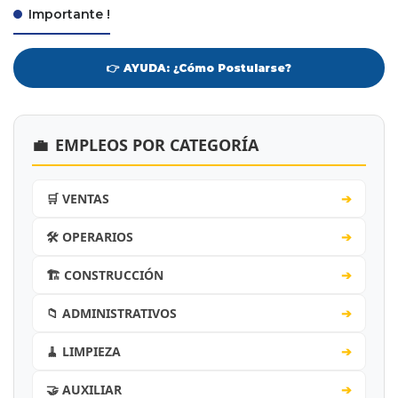
Importante !
👉 AYUDA: ¿Cómo Postularse?
💼
EMPLEOS POR CATEGORÍA
🛒 VENTAS
➔
🛠️ OPERARIOS
➔
🏗️ CONSTRUCCIÓN
➔
📁 ADMINISTRATIVOS
➔
🧹 LIMPIEZA
➔
🤝 AUXILIAR
➔