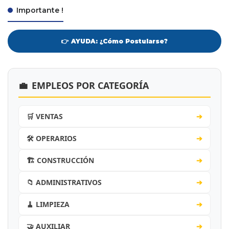
Importante !
👉 AYUDA: ¿Cómo Postularse?
💼
EMPLEOS POR CATEGORÍA
🛒 VENTAS
➔
🛠️ OPERARIOS
➔
🏗️ CONSTRUCCIÓN
➔
📁 ADMINISTRATIVOS
➔
🧹 LIMPIEZA
➔
🤝 AUXILIAR
➔