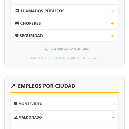
🏛️ LLAMADOS PÚBLICOS
➔
🚚 CHOFERES
➔
🛡️ SEGURIDAD
➔
BÚSQUEDA LABORAL ACTUALIZADA
TAGS: EMPLEO, URUGUAY, TRABAJO, CATEGORÍAS.
📍
EMPLEOS POR CIUDAD
🏢 MONTEVIDEO
➔
🌊 MALDONADO
➔