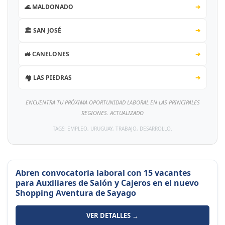
🌊 MALDONADO
➔
🏛️ SAN JOSÉ
➔
🚜 CANELONES
➔
🏘️ LAS PIEDRAS
➔
ENCUENTRA TU PRÓXIMA OPORTUNIDAD LABORAL EN LAS PRINCIPALES
REGIONES. ACTUALIZADO
TAGS: EMPLEO, URUGUAY, TRABAJO, DESARROLLO.
Abren convocatoria laboral con 15 vacantes
para Auxiliares de Salón y Cajeros en el nuevo
Shopping Aventura de Sayago
VER DETALLES →