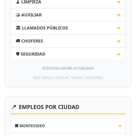
🧹 LIMPIEZA
➔
🤝 AUXILIAR
➔
🏛️ LLAMADOS PÚBLICOS
➔
🚚 CHOFERES
➔
🛡️ SEGURIDAD
➔
BÚSQUEDA LABORAL ACTUALIZADA
TAGS: EMPLEO, URUGUAY, TRABAJO, CATEGORÍAS.
📍
EMPLEOS POR CIUDAD
🏢 MONTEVIDEO
➔