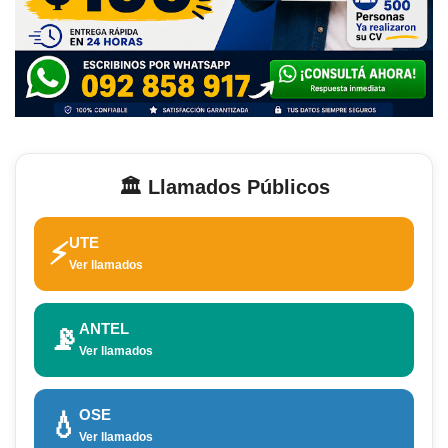
🏛️ Llamados Públicos
UTE
⚡
Ver llamados
ANTEL
📡
Ver llamados
OSE
💧
Ver llamados