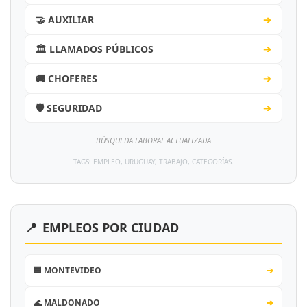
🤝 AUXILIAR
➔
🏛️ LLAMADOS PÚBLICOS
➔
🚚 CHOFERES
➔
🛡️ SEGURIDAD
➔
BÚSQUEDA LABORAL ACTUALIZADA
TAGS: EMPLEO, URUGUAY, TRABAJO, CATEGORÍAS.
📍
EMPLEOS POR CIUDAD
🏢 MONTEVIDEO
➔
🌊 MALDONADO
➔