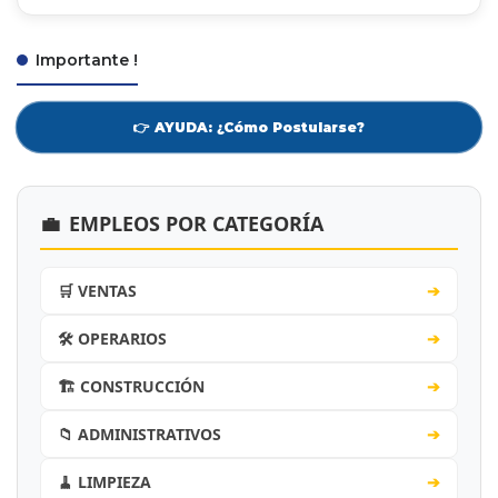
Importante !
👉 AYUDA: ¿Cómo Postularse?
💼
EMPLEOS POR CATEGORÍA
🛒 VENTAS
➔
🛠️ OPERARIOS
➔
🏗️ CONSTRUCCIÓN
➔
📁 ADMINISTRATIVOS
➔
🧹 LIMPIEZA
➔