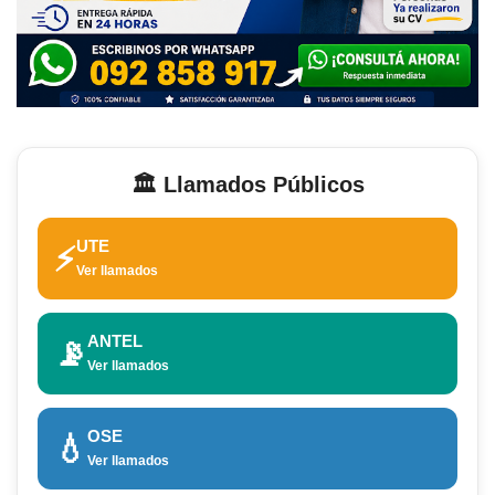
🏛️ Llamados Públicos
UTE
⚡
Ver llamados
ANTEL
📡
Ver llamados
OSE
💧
Ver llamados