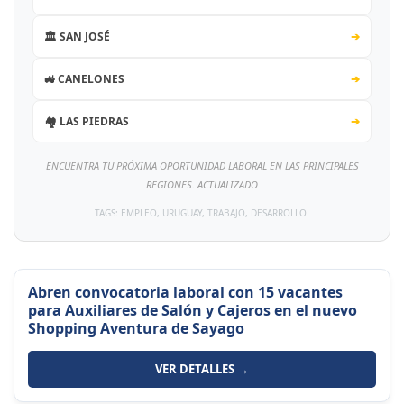
🏛️ SAN JOSÉ
➔
🚜 CANELONES
➔
🏘️ LAS PIEDRAS
➔
ENCUENTRA TU PRÓXIMA OPORTUNIDAD LABORAL EN LAS PRINCIPALES
REGIONES. ACTUALIZADO
TAGS: EMPLEO, URUGUAY, TRABAJO, DESARROLLO.
Abren convocatoria laboral con 15 vacantes
para Auxiliares de Salón y Cajeros en el nuevo
Shopping Aventura de Sayago
VER DETALLES →