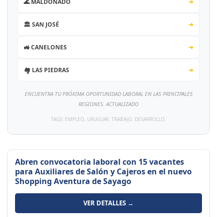
🌊 MALDONADO
➔
🏛️ SAN JOSÉ
➔
🚜 CANELONES
➔
🏘️ LAS PIEDRAS
➔
ENCUENTRA TU PRÓXIMA OPORTUNIDAD LABORAL EN LAS PRINCIPALES
REGIONES. ACTUALIZADO
TAGS: EMPLEO, URUGUAY, TRABAJO, DESARROLLO.
Abren convocatoria laboral con 15 vacantes
para Auxiliares de Salón y Cajeros en el nuevo
Shopping Aventura de Sayago
VER DETALLES →