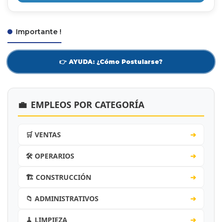
Importante !
👉 AYUDA: ¿Cómo Postularse?
💼
EMPLEOS POR CATEGORÍA
🛒 VENTAS
➔
🛠️ OPERARIOS
➔
🏗️ CONSTRUCCIÓN
➔
📁 ADMINISTRATIVOS
➔
🧹 LIMPIEZA
➔