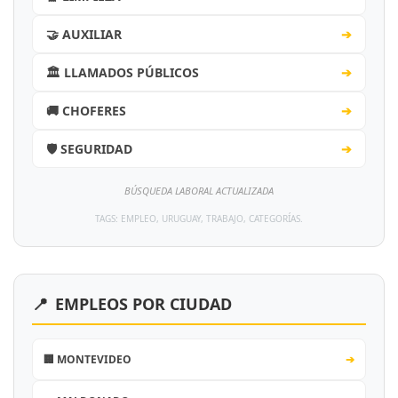
🤝 AUXILIAR
➔
🏛️ LLAMADOS PÚBLICOS
➔
🚚 CHOFERES
➔
🛡️ SEGURIDAD
➔
BÚSQUEDA LABORAL ACTUALIZADA
TAGS: EMPLEO, URUGUAY, TRABAJO, CATEGORÍAS.
📍
EMPLEOS POR CIUDAD
🏢 MONTEVIDEO
➔