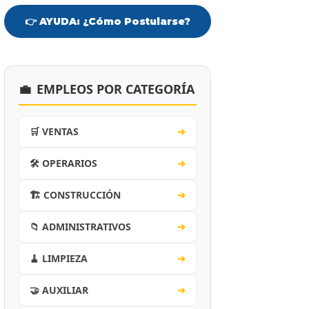
👉 AYUDA: ¿Cómo Postularse?
💼
EMPLEOS POR CATEGORÍA
🛒 VENTAS
➔
🛠️ OPERARIOS
➔
🏗️ CONSTRUCCIÓN
➔
📁 ADMINISTRATIVOS
➔
🧹 LIMPIEZA
➔
🤝 AUXILIAR
➔