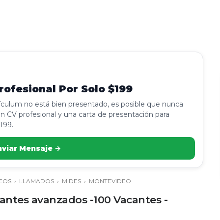
ofesional Por Solo $199
rículum no está bien presentado, es posible que nunca
n CV profesional y una carta de presentación para
199.
nviar Mensaje →
EOS
›
LLAMADOS
›
MIDES
›
MONTEVIDEO
antes avanzados -100 Vacantes -