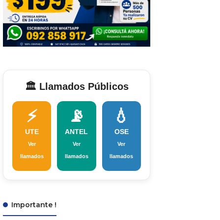
🏛️ Llamados Públicos
⚡
📡
💧
UTE
ANTEL
OSE
Ver
Ver
Ver
llamados
llamados
llamados
Importante !