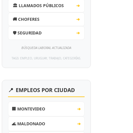
🏛️ LLAMADOS PÚBLICOS
➔
🚚 CHOFERES
➔
🛡️ SEGURIDAD
➔
BÚSQUEDA LABORAL ACTUALIZADA
TAGS: EMPLEO, URUGUAY, TRABAJO, CATEGORÍAS.
📍
EMPLEOS POR CIUDAD
🏢 MONTEVIDEO
➔
🌊 MALDONADO
➔