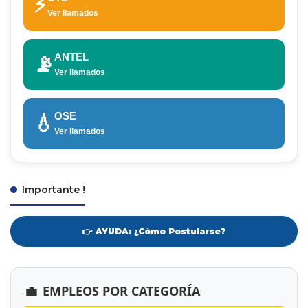
⚡
Ver llamados
ANTEL
📡
Ver llamados
OSE
💧
Ver llamados
Importante !
👉 AYUDA: ¿Cómo Postularse?
💼
EMPLEOS POR CATEGORÍA