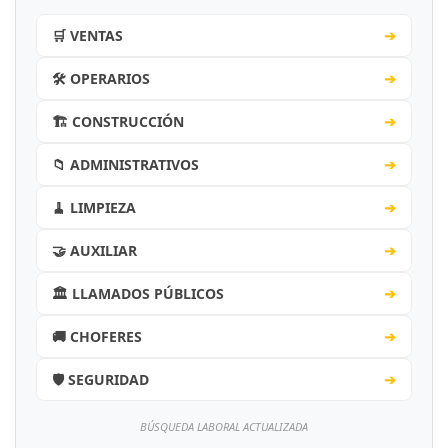
🛒 VENTAS
➔
🛠️ OPERARIOS
➔
🏗️ CONSTRUCCIÓN
➔
📁 ADMINISTRATIVOS
➔
🧹 LIMPIEZA
➔
🤝 AUXILIAR
➔
🏛️ LLAMADOS PÚBLICOS
➔
🚚 CHOFERES
➔
🛡️ SEGURIDAD
➔
BÚSQUEDA LABORAL ACTUALIZADA