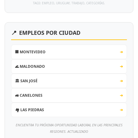
TAGS: EMPLEO, URUGUAY, TRABAJO, CATEGORÍAS.
📍
EMPLEOS POR CIUDAD
🏢 MONTEVIDEO
➔
🌊 MALDONADO
➔
🏛️ SAN JOSÉ
➔
🚜 CANELONES
➔
🏘️ LAS PIEDRAS
➔
ENCUENTRA TU PRÓXIMA OPORTUNIDAD LABORAL EN LAS PRINCIPALES
REGIONES. ACTUALIZADO