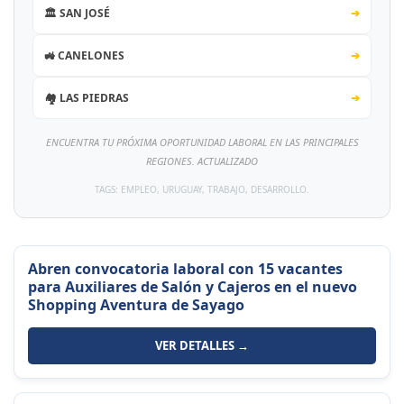
🏛️ SAN JOSÉ
➔
🚜 CANELONES
➔
🏘️ LAS PIEDRAS
➔
ENCUENTRA TU PRÓXIMA OPORTUNIDAD LABORAL EN LAS PRINCIPALES
REGIONES. ACTUALIZADO
TAGS: EMPLEO, URUGUAY, TRABAJO, DESARROLLO.
Abren convocatoria laboral con 15 vacantes
para Auxiliares de Salón y Cajeros en el nuevo
Shopping Aventura de Sayago
VER DETALLES →