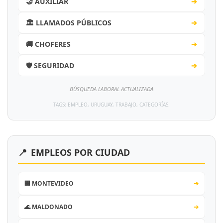
🤝 AUXILIAR
➔
🏛️ LLAMADOS PÚBLICOS
➔
🚚 CHOFERES
➔
🛡️ SEGURIDAD
➔
BÚSQUEDA LABORAL ACTUALIZADA
TAGS: EMPLEO, URUGUAY, TRABAJO, CATEGORÍAS.
📍
EMPLEOS POR CIUDAD
🏢 MONTEVIDEO
➔
🌊 MALDONADO
➔