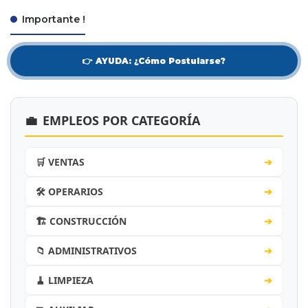
Importante !
👉 AYUDA: ¿Cómo Postularse?
💼
EMPLEOS POR CATEGORÍA
🛒 VENTAS
➔
🛠️ OPERARIOS
➔
🏗️ CONSTRUCCIÓN
➔
📁 ADMINISTRATIVOS
➔
🧹 LIMPIEZA
➔