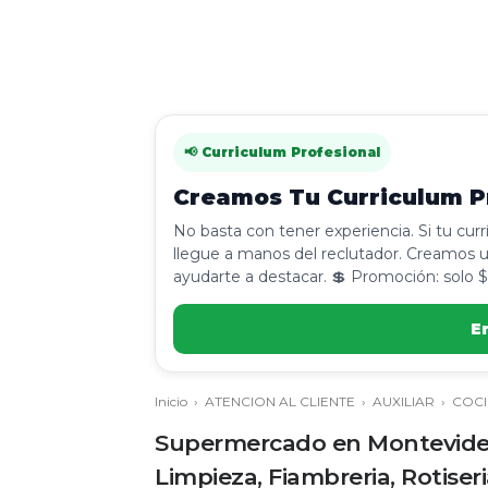
📢 Curriculum Profesional
Creamos Tu Curriculum Pr
No basta con tener experiencia. Si tu cur
llegue a manos del reclutador. Creamos u
ayudarte a destacar. 💲 Promoción: solo $
E
Inicio
›
ATENCION AL CLIENTE
›
AUXILIAR
›
COC
Supermercado en Montevideo 
Limpieza, Fiambreria, Rotiser