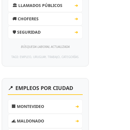
🏛️ LLAMADOS PÚBLICOS
➔
🚚 CHOFERES
➔
🛡️ SEGURIDAD
➔
BÚSQUEDA LABORAL ACTUALIZADA
TAGS: EMPLEO, URUGUAY, TRABAJO, CATEGORÍAS.
📍
EMPLEOS POR CIUDAD
🏢 MONTEVIDEO
➔
🌊 MALDONADO
➔