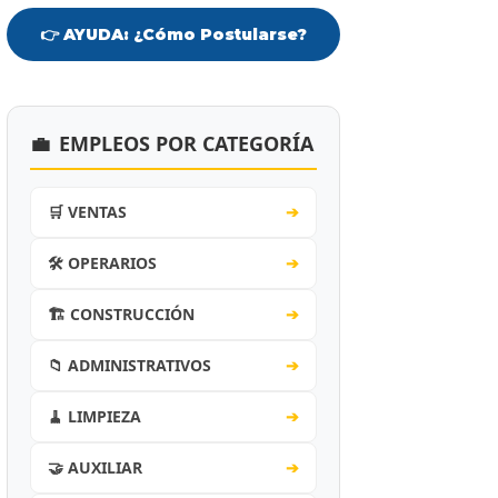
👉 AYUDA: ¿Cómo Postularse?
💼
EMPLEOS POR CATEGORÍA
🛒 VENTAS
➔
🛠️ OPERARIOS
➔
🏗️ CONSTRUCCIÓN
➔
📁 ADMINISTRATIVOS
➔
🧹 LIMPIEZA
➔
🤝 AUXILIAR
➔