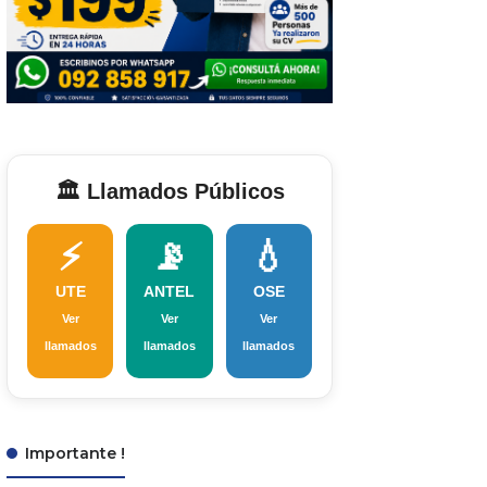
🏛️ Llamados Públicos
⚡
📡
💧
UTE
ANTEL
OSE
Ver
Ver
Ver
llamados
llamados
llamados
Importante !