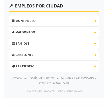
📍
EMPLEOS POR CIUDAD
🏢 MONTEVIDEO
➔
🌊 MALDONADO
➔
🏛️ SAN JOSÉ
➔
🚜 CANELONES
➔
🏘️ LAS PIEDRAS
➔
ENCUENTRA TU PRÓXIMA OPORTUNIDAD LABORAL EN LAS PRINCIPALES
REGIONES. ACTUALIZADO
TAGS: EMPLEO, URUGUAY, TRABAJO, DESARROLLO.