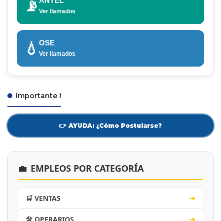
ANTEL
📡
Ver llamados
OSE
💧
Ver llamados
Importante !
👉 AYUDA: ¿Cómo Postularse?
💼
EMPLEOS POR CATEGORÍA
🛒 VENTAS
➔
🛠️ OPERARIOS
➔