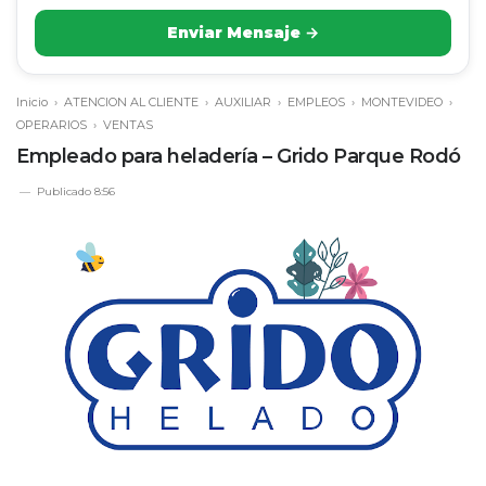
Enviar Mensaje →
Inicio
›
ATENCION AL CLIENTE
›
AUXILIAR
›
EMPLEOS
›
MONTEVIDEO
›
OPERARIOS
›
VENTAS
Empleado para heladería – Grido Parque Rodó
Publicado
8:56