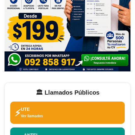
🏛️ Llamados Públicos
UTE
⚡
Ver llamados