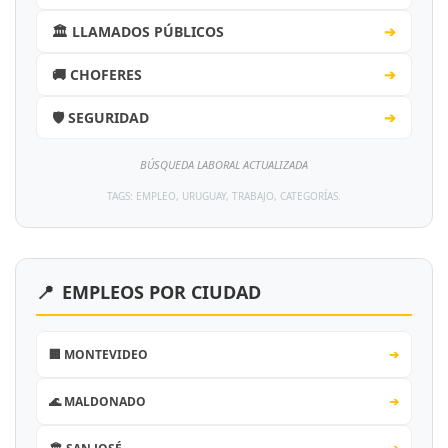
🏛️ LLAMADOS PÚBLICOS
➔
🚚 CHOFERES
➔
🛡️ SEGURIDAD
➔
BÚSQUEDA LABORAL ACTUALIZADA
TAGS: EMPLEO, URUGUAY, TRABAJO, CATEGORÍAS.
📍
EMPLEOS POR CIUDAD
🏢 MONTEVIDEO
➔
🌊 MALDONADO
➔