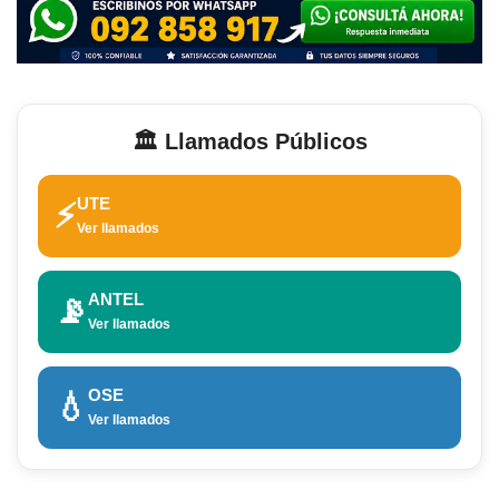
🏛️ Llamados Públicos
UTE
⚡
Ver llamados
ANTEL
📡
Ver llamados
OSE
💧
Ver llamados