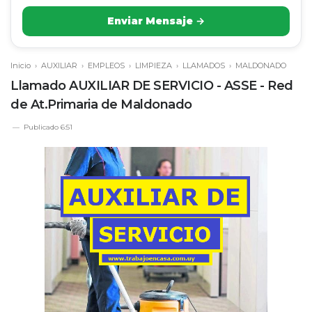
Enviar Mensaje →
Inicio
›
AUXILIAR
›
EMPLEOS
›
LIMPIEZA
›
LLAMADOS
›
MALDONADO
Llamado AUXILIAR DE SERVICIO - ASSE - Red
de At.Primaria de Maldonado
Publicado
6:51