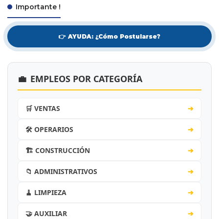
Importante !
👉 AYUDA: ¿Cómo Postularse?
💼
EMPLEOS POR CATEGORÍA
🛒 VENTAS
➔
🛠️ OPERARIOS
➔
🏗️ CONSTRUCCIÓN
➔
📁 ADMINISTRATIVOS
➔
🧹 LIMPIEZA
➔
🤝 AUXILIAR
➔