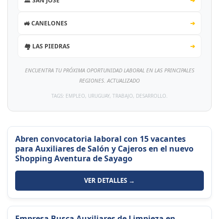
🏛️ SAN JOSÉ
➔
🚜 CANELONES
➔
🏘️ LAS PIEDRAS
➔
ENCUENTRA TU PRÓXIMA OPORTUNIDAD LABORAL EN LAS PRINCIPALES
REGIONES. ACTUALIZADO
TAGS: EMPLEO, URUGUAY, TRABAJO, DESARROLLO.
Abren convocatoria laboral con 15 vacantes
para Auxiliares de Salón y Cajeros en el nuevo
Shopping Aventura de Sayago
VER DETALLES →
Empresa Busca Auxiliares de Limpieza en