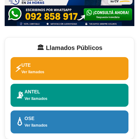
🏛️ Llamados Públicos
UTE
⚡
Ver llamados
ANTEL
📡
Ver llamados
OSE
💧
Ver llamados