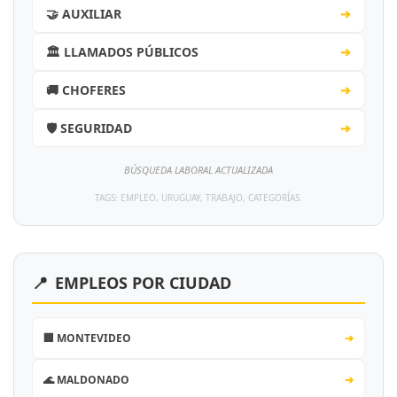
🤝 AUXILIAR
➔
🏛️ LLAMADOS PÚBLICOS
➔
🚚 CHOFERES
➔
🛡️ SEGURIDAD
➔
BÚSQUEDA LABORAL ACTUALIZADA
TAGS: EMPLEO, URUGUAY, TRABAJO, CATEGORÍAS.
📍
EMPLEOS POR CIUDAD
🏢 MONTEVIDEO
➔
🌊 MALDONADO
➔