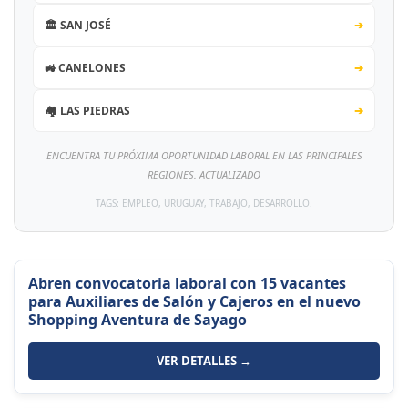
🏛️ SAN JOSÉ
➔
🚜 CANELONES
➔
🏘️ LAS PIEDRAS
➔
ENCUENTRA TU PRÓXIMA OPORTUNIDAD LABORAL EN LAS PRINCIPALES
REGIONES. ACTUALIZADO
TAGS: EMPLEO, URUGUAY, TRABAJO, DESARROLLO.
Abren convocatoria laboral con 15 vacantes
para Auxiliares de Salón y Cajeros en el nuevo
Shopping Aventura de Sayago
VER DETALLES →