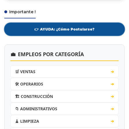
Importante !
👉 AYUDA: ¿Cómo Postularse?
💼
EMPLEOS POR CATEGORÍA
🛒 VENTAS
➔
🛠️ OPERARIOS
➔
🏗️ CONSTRUCCIÓN
➔
📁 ADMINISTRATIVOS
➔
🧹 LIMPIEZA
➔