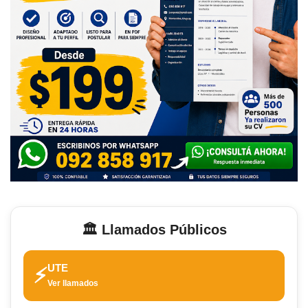
🏛️ Llamados Públicos
UTE
⚡
Ver llamados