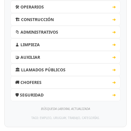
🛠️ OPERARIOS
➔
🏗️ CONSTRUCCIÓN
➔
📁 ADMINISTRATIVOS
➔
🧹 LIMPIEZA
➔
🤝 AUXILIAR
➔
🏛️ LLAMADOS PÚBLICOS
➔
🚚 CHOFERES
➔
🛡️ SEGURIDAD
➔
BÚSQUEDA LABORAL ACTUALIZADA
TAGS: EMPLEO, URUGUAY, TRABAJO, CATEGORÍAS.