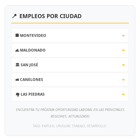
📍
EMPLEOS POR CIUDAD
🏢 MONTEVIDEO
➔
🌊 MALDONADO
➔
🏛️ SAN JOSÉ
➔
🚜 CANELONES
➔
🏘️ LAS PIEDRAS
➔
ENCUENTRA TU PRÓXIMA OPORTUNIDAD LABORAL EN LAS PRINCIPALES
REGIONES. ACTUALIZADO
TAGS: EMPLEO, URUGUAY, TRABAJO, DESARROLLO.