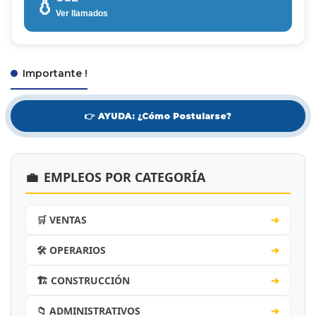
💧
Ver llamados
Importante !
👉 AYUDA: ¿Cómo Postularse?
💼
EMPLEOS POR CATEGORÍA
🛒 VENTAS
➔
🛠️ OPERARIOS
➔
🏗️ CONSTRUCCIÓN
➔
📁 ADMINISTRATIVOS
➔