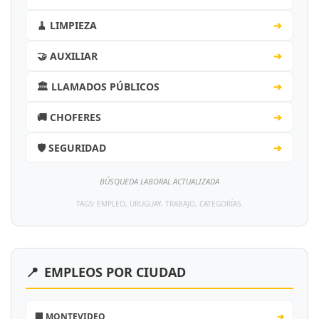
🧹 LIMPIEZA
➔
🤝 AUXILIAR
➔
🏛️ LLAMADOS PÚBLICOS
➔
🚚 CHOFERES
➔
🛡️ SEGURIDAD
➔
BÚSQUEDA LABORAL ACTUALIZADA
TAGS: EMPLEO, URUGUAY, TRABAJO, CATEGORÍAS.
📍
EMPLEOS POR CIUDAD
🏢 MONTEVIDEO
➔