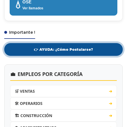
OSE
💧
Ver llamados
Importante !
👉 AYUDA: ¿Cómo Postularse?
💼
EMPLEOS POR CATEGORÍA
🛒 VENTAS
➔
🛠️ OPERARIOS
➔
🏗️ CONSTRUCCIÓN
➔