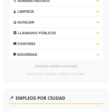
📁 ADMINISTRATIVOS
➔
🧹 LIMPIEZA
➔
🤝 AUXILIAR
➔
🏛️ LLAMADOS PÚBLICOS
➔
🚚 CHOFERES
➔
🛡️ SEGURIDAD
➔
BÚSQUEDA LABORAL ACTUALIZADA
TAGS: EMPLEO, URUGUAY, TRABAJO, CATEGORÍAS.
📍
EMPLEOS POR CIUDAD