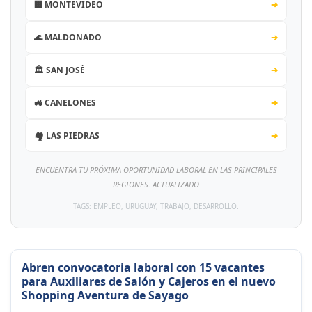
🏢 MONTEVIDEO
➔
🌊 MALDONADO
➔
🏛️ SAN JOSÉ
➔
🚜 CANELONES
➔
🏘️ LAS PIEDRAS
➔
ENCUENTRA TU PRÓXIMA OPORTUNIDAD LABORAL EN LAS PRINCIPALES
REGIONES. ACTUALIZADO
TAGS: EMPLEO, URUGUAY, TRABAJO, DESARROLLO.
Abren convocatoria laboral con 15 vacantes
para Auxiliares de Salón y Cajeros en el nuevo
Shopping Aventura de Sayago