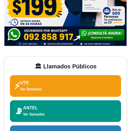
🏛️ Llamados Públicos
UTE
⚡
Ver llamados
ANTEL
📡
Ver llamados