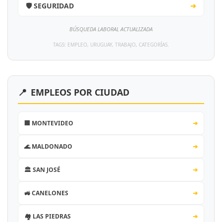
🛡️ SEGURIDAD
➔
BÚSQUEDA LABORAL ACTUALIZADA
TAGS: EMPLEO, URUGUAY, TRABAJO, CATEGORÍAS.
📍
EMPLEOS POR CIUDAD
🏢 MONTEVIDEO
➔
🌊 MALDONADO
➔
🏛️ SAN JOSÉ
➔
🚜 CANELONES
➔
🏘️ LAS PIEDRAS
➔