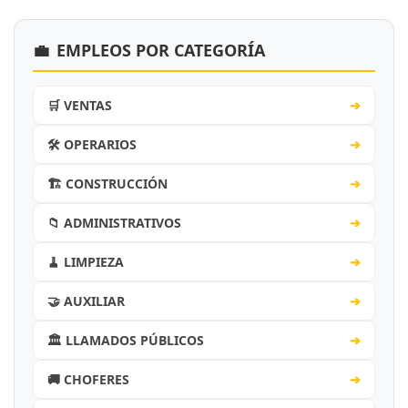
💼
EMPLEOS POR CATEGORÍA
🛒 VENTAS
➔
🛠️ OPERARIOS
➔
🏗️ CONSTRUCCIÓN
➔
📁 ADMINISTRATIVOS
➔
🧹 LIMPIEZA
➔
🤝 AUXILIAR
➔
🏛️ LLAMADOS PÚBLICOS
➔
🚚 CHOFERES
➔