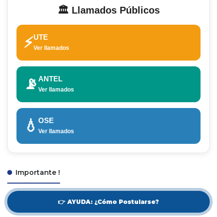
🏛️ Llamados Públicos
UTE
⚡
Ver llamados
ANTEL
📡
Ver llamados
OSE
💧
Ver llamados
Importante !
👉 AYUDA: ¿Cómo Postularse?