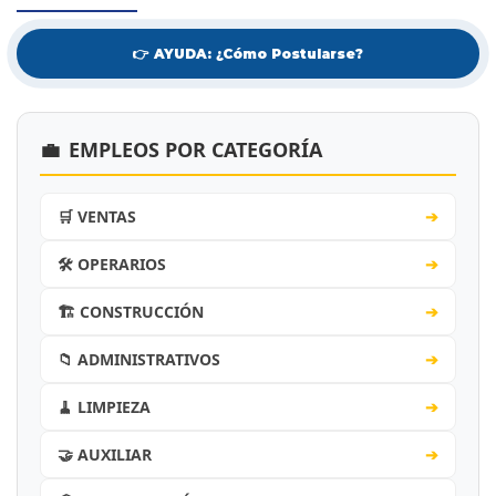
👉 AYUDA: ¿Cómo Postularse?
💼
EMPLEOS POR CATEGORÍA
🛒 VENTAS
➔
🛠️ OPERARIOS
➔
🏗️ CONSTRUCCIÓN
➔
📁 ADMINISTRATIVOS
➔
🧹 LIMPIEZA
➔
🤝 AUXILIAR
➔