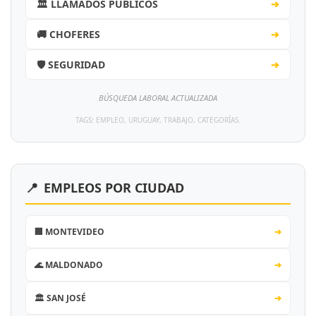
🏛️ LLAMADOS PÚBLICOS
➔
🚚 CHOFERES
➔
🛡️ SEGURIDAD
➔
BÚSQUEDA LABORAL ACTUALIZADA
TAGS: EMPLEO, URUGUAY, TRABAJO, CATEGORÍAS.
📍
EMPLEOS POR CIUDAD
🏢 MONTEVIDEO
➔
🌊 MALDONADO
➔
🏛️ SAN JOSÉ
➔