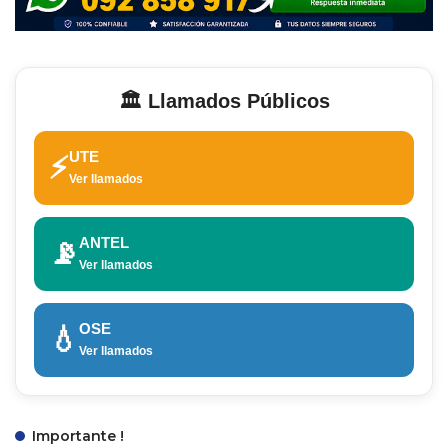
🏛️ Llamados Públicos
UTE
⚡
Ver llamados
ANTEL
📡
Ver llamados
OSE
💧
Ver llamados
Importante !