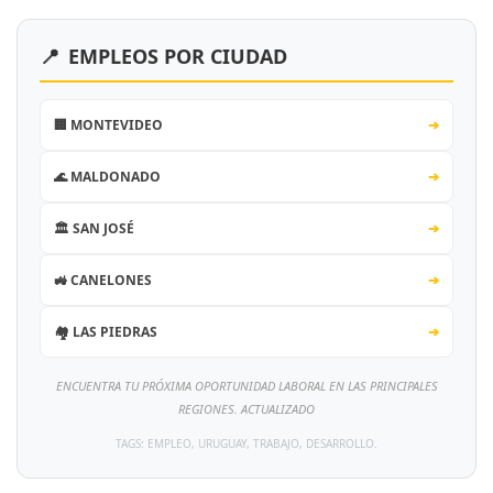
📍
EMPLEOS POR CIUDAD
🏢 MONTEVIDEO
➔
🌊 MALDONADO
➔
🏛️ SAN JOSÉ
➔
🚜 CANELONES
➔
🏘️ LAS PIEDRAS
➔
ENCUENTRA TU PRÓXIMA OPORTUNIDAD LABORAL EN LAS PRINCIPALES
REGIONES. ACTUALIZADO
TAGS: EMPLEO, URUGUAY, TRABAJO, DESARROLLO.