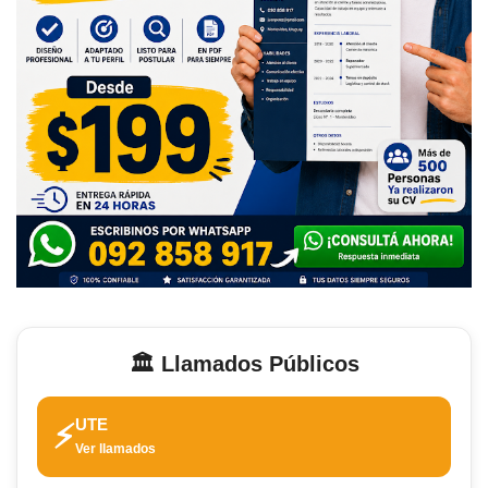
🏛️ Llamados Públicos
UTE
⚡
Ver llamados