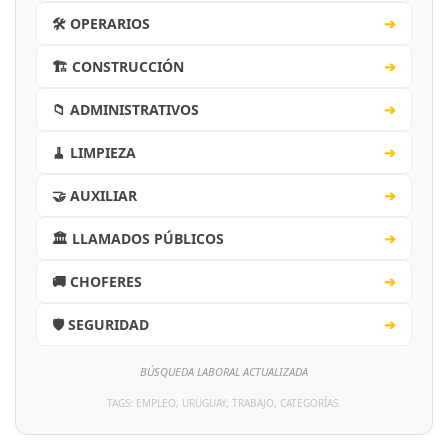
🛠️ OPERARIOS
➔
🏗️ CONSTRUCCIÓN
➔
📁 ADMINISTRATIVOS
➔
🧹 LIMPIEZA
➔
🤝 AUXILIAR
➔
🏛️ LLAMADOS PÚBLICOS
➔
🚚 CHOFERES
➔
🛡️ SEGURIDAD
➔
BÚSQUEDA LABORAL ACTUALIZADA
TAGS: EMPLEO, URUGUAY, TRABAJO, CATEGORÍAS.