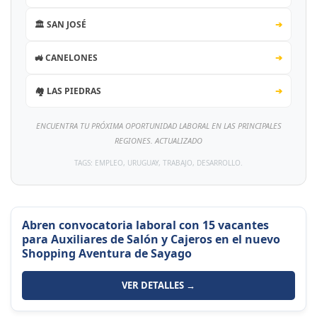
🏛️ SAN JOSÉ
➔
🚜 CANELONES
➔
🏘️ LAS PIEDRAS
➔
ENCUENTRA TU PRÓXIMA OPORTUNIDAD LABORAL EN LAS PRINCIPALES
REGIONES. ACTUALIZADO
TAGS: EMPLEO, URUGUAY, TRABAJO, DESARROLLO.
Abren convocatoria laboral con 15 vacantes
para Auxiliares de Salón y Cajeros en el nuevo
Shopping Aventura de Sayago
VER DETALLES →