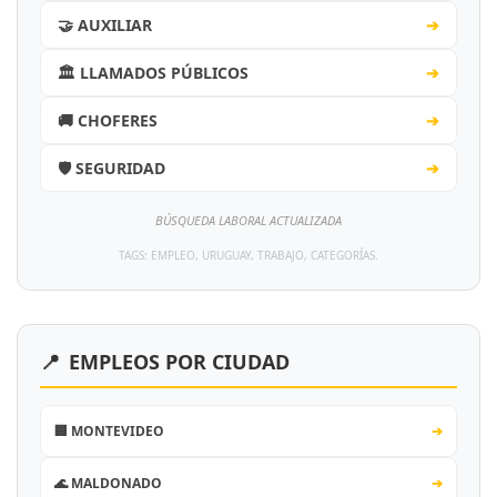
🤝 AUXILIAR
➔
🏛️ LLAMADOS PÚBLICOS
➔
🚚 CHOFERES
➔
🛡️ SEGURIDAD
➔
BÚSQUEDA LABORAL ACTUALIZADA
TAGS: EMPLEO, URUGUAY, TRABAJO, CATEGORÍAS.
📍
EMPLEOS POR CIUDAD
🏢 MONTEVIDEO
➔
🌊 MALDONADO
➔