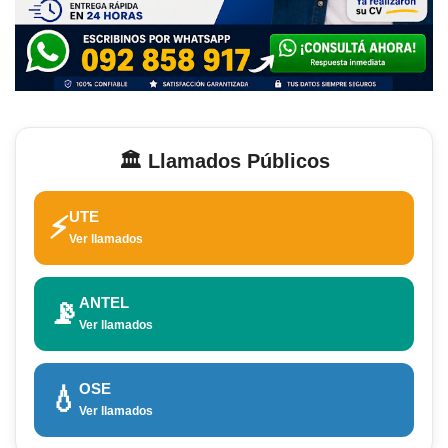
🏛️ Llamados Públicos
UTE
⚡
Ver llamados
ANTEL
📡
Ver llamados
OSE
💧
Ver llamados