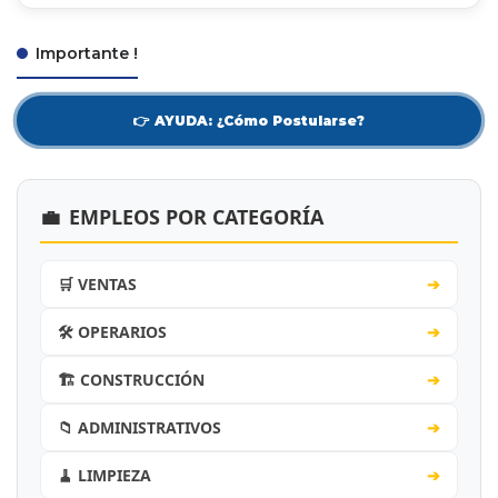
Importante !
👉 AYUDA: ¿Cómo Postularse?
💼
EMPLEOS POR CATEGORÍA
🛒 VENTAS
➔
🛠️ OPERARIOS
➔
🏗️ CONSTRUCCIÓN
➔
📁 ADMINISTRATIVOS
➔
🧹 LIMPIEZA
➔