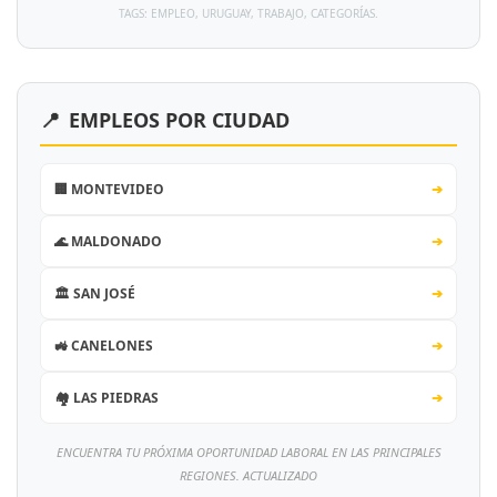
TAGS: EMPLEO, URUGUAY, TRABAJO, CATEGORÍAS.
📍
EMPLEOS POR CIUDAD
🏢 MONTEVIDEO
➔
🌊 MALDONADO
➔
🏛️ SAN JOSÉ
➔
🚜 CANELONES
➔
🏘️ LAS PIEDRAS
➔
ENCUENTRA TU PRÓXIMA OPORTUNIDAD LABORAL EN LAS PRINCIPALES
REGIONES. ACTUALIZADO