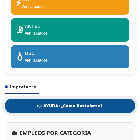
⚡
Ver llamados
ANTEL
📡
Ver llamados
OSE
💧
Ver llamados
Importante !
👉 AYUDA: ¿Cómo Postularse?
💼
EMPLEOS POR CATEGORÍA