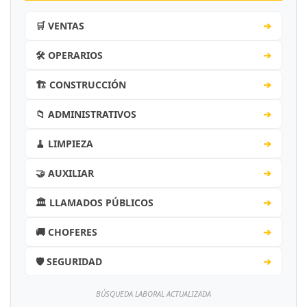
🛒 VENTAS
➔
🛠️ OPERARIOS
➔
🏗️ CONSTRUCCIÓN
➔
📁 ADMINISTRATIVOS
➔
🧹 LIMPIEZA
➔
🤝 AUXILIAR
➔
🏛️ LLAMADOS PÚBLICOS
➔
🚚 CHOFERES
➔
🛡️ SEGURIDAD
➔
BÚSQUEDA LABORAL ACTUALIZADA