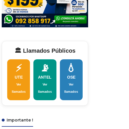
🏛️ Llamados Públicos
⚡
📡
💧
UTE
ANTEL
OSE
Ver
Ver
Ver
llamados
llamados
llamados
Importante !