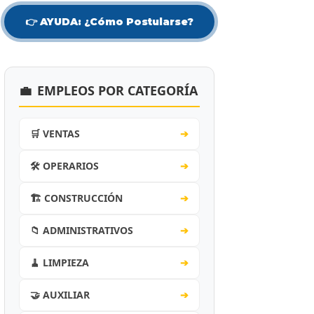
👉 AYUDA: ¿Cómo Postularse?
💼
EMPLEOS POR CATEGORÍA
🛒 VENTAS
➔
🛠️ OPERARIOS
➔
🏗️ CONSTRUCCIÓN
➔
📁 ADMINISTRATIVOS
➔
🧹 LIMPIEZA
➔
🤝 AUXILIAR
➔