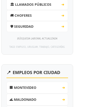
🏛️ LLAMADOS PÚBLICOS
➔
🚚 CHOFERES
➔
🛡️ SEGURIDAD
➔
BÚSQUEDA LABORAL ACTUALIZADA
TAGS: EMPLEO, URUGUAY, TRABAJO, CATEGORÍAS.
📍
EMPLEOS POR CIUDAD
🏢 MONTEVIDEO
➔
🌊 MALDONADO
➔