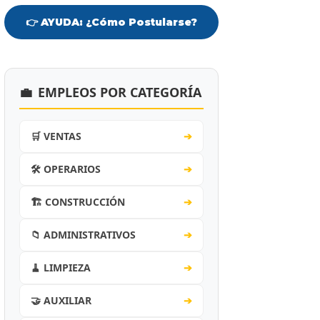
👉 AYUDA: ¿Cómo Postularse?
💼
EMPLEOS POR CATEGORÍA
🛒 VENTAS
➔
🛠️ OPERARIOS
➔
🏗️ CONSTRUCCIÓN
➔
📁 ADMINISTRATIVOS
➔
🧹 LIMPIEZA
➔
🤝 AUXILIAR
➔