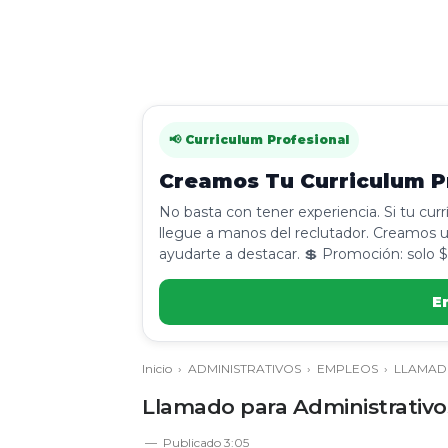
📢 Curriculum Profesional
Creamos Tu Curriculum Pr
No basta con tener experiencia. Si tu cur
llegue a manos del reclutador. Creamos u
ayudarte a destacar. 💲 Promoción: solo $
E
Inicio
›
ADMINISTRATIVOS
›
EMPLEOS
›
LLAMAD
Llamado para Administrativos
Publicado
3:05