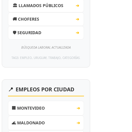
🏛️ LLAMADOS PÚBLICOS
➔
🚚 CHOFERES
➔
🛡️ SEGURIDAD
➔
BÚSQUEDA LABORAL ACTUALIZADA
TAGS: EMPLEO, URUGUAY, TRABAJO, CATEGORÍAS.
📍
EMPLEOS POR CIUDAD
🏢 MONTEVIDEO
➔
🌊 MALDONADO
➔