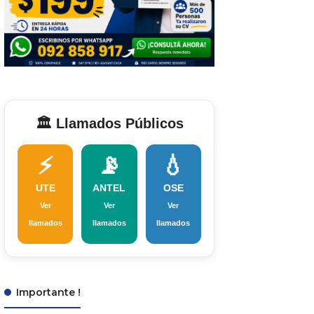
🏛️ Llamados Públicos
⚡
📡
💧
UTE
ANTEL
OSE
Ver
Ver
Ver
llamados
llamados
llamados
Importante !