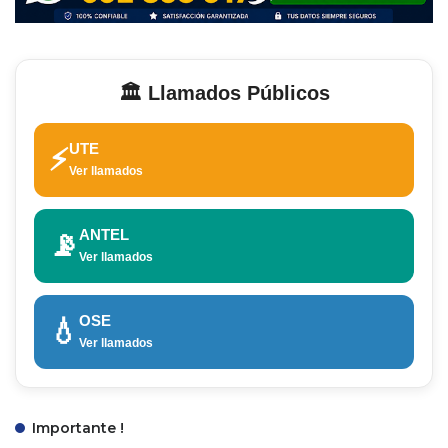
🏛️ Llamados Públicos
UTE
⚡
Ver llamados
ANTEL
📡
Ver llamados
OSE
💧
Ver llamados
Importante !