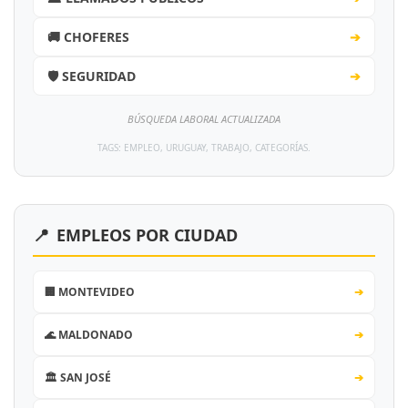
🚚 CHOFERES
➔
🛡️ SEGURIDAD
➔
BÚSQUEDA LABORAL ACTUALIZADA
TAGS: EMPLEO, URUGUAY, TRABAJO, CATEGORÍAS.
📍
EMPLEOS POR CIUDAD
🏢 MONTEVIDEO
➔
🌊 MALDONADO
➔
🏛️ SAN JOSÉ
➔