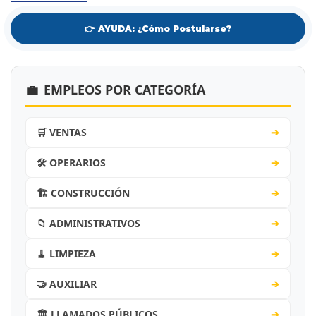
👉 AYUDA: ¿Cómo Postularse?
💼
EMPLEOS POR CATEGORÍA
🛒 VENTAS
➔
🛠️ OPERARIOS
➔
🏗️ CONSTRUCCIÓN
➔
📁 ADMINISTRATIVOS
➔
🧹 LIMPIEZA
➔
🤝 AUXILIAR
➔
🏛️ LLAMADOS PÚBLICOS
➔