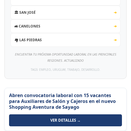
🏛️ SAN JOSÉ
➔
🚜 CANELONES
➔
🏘️ LAS PIEDRAS
➔
ENCUENTRA TU PRÓXIMA OPORTUNIDAD LABORAL EN LAS PRINCIPALES
REGIONES. ACTUALIZADO
TAGS: EMPLEO, URUGUAY, TRABAJO, DESARROLLO.
Abren convocatoria laboral con 15 vacantes
para Auxiliares de Salón y Cajeros en el nuevo
Shopping Aventura de Sayago
VER DETALLES →