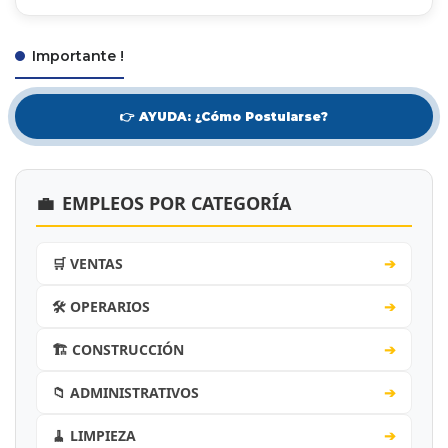
Importante !
👉 AYUDA: ¿Cómo Postularse?
💼
EMPLEOS POR CATEGORÍA
🛒 VENTAS
➔
🛠️ OPERARIOS
➔
🏗️ CONSTRUCCIÓN
➔
📁 ADMINISTRATIVOS
➔
🧹 LIMPIEZA
➔