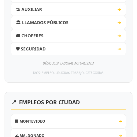
🤝 AUXILIAR
➔
🏛️ LLAMADOS PÚBLICOS
➔
🚚 CHOFERES
➔
🛡️ SEGURIDAD
➔
BÚSQUEDA LABORAL ACTUALIZADA
TAGS: EMPLEO, URUGUAY, TRABAJO, CATEGORÍAS.
📍
EMPLEOS POR CIUDAD
🏢 MONTEVIDEO
➔
🌊 MALDONADO
➔