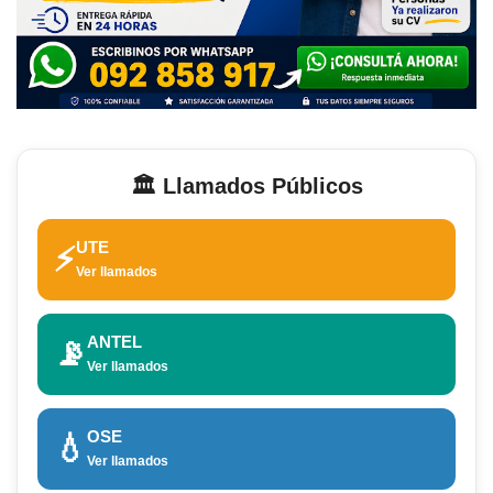
🏛️ Llamados Públicos
UTE
⚡
Ver llamados
ANTEL
📡
Ver llamados
OSE
💧
Ver llamados