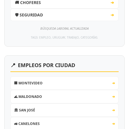
🚚 CHOFERES
➔
🛡️ SEGURIDAD
➔
BÚSQUEDA LABORAL ACTUALIZADA
TAGS: EMPLEO, URUGUAY, TRABAJO, CATEGORÍAS.
📍
EMPLEOS POR CIUDAD
🏢 MONTEVIDEO
➔
🌊 MALDONADO
➔
🏛️ SAN JOSÉ
➔
🚜 CANELONES
➔