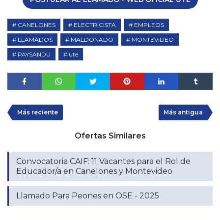
CANELONES
ELECTRICISTA
EMPLEOS
LLAMADOS
MALDONADO
MONTEVIDEO
PAYSANDU
ute
Más reciente
Más antigua
Ofertas Similares
Convocatoria CAIF: 11 Vacantes para el Rol de
Educador/a en Canelones y Montevideo
Llamado Para Peones en OSE - 2025