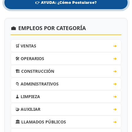
👉 AYUDA: ¿Cómo Postularse?
💼
EMPLEOS POR CATEGORÍA
🛒 VENTAS
➔
🛠️ OPERARIOS
➔
🏗️ CONSTRUCCIÓN
➔
📁 ADMINISTRATIVOS
➔
🧹 LIMPIEZA
➔
🤝 AUXILIAR
➔
🏛️ LLAMADOS PÚBLICOS
➔