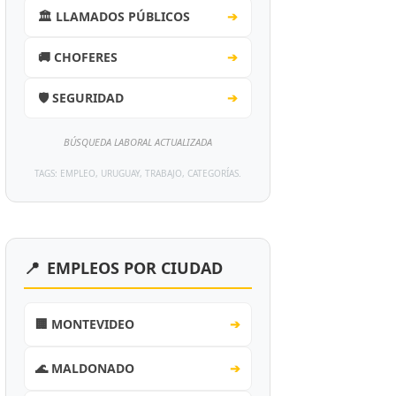
🏛️ LLAMADOS PÚBLICOS
➔
🚚 CHOFERES
➔
🛡️ SEGURIDAD
➔
BÚSQUEDA LABORAL ACTUALIZADA
TAGS: EMPLEO, URUGUAY, TRABAJO, CATEGORÍAS.
📍
EMPLEOS POR CIUDAD
🏢 MONTEVIDEO
➔
🌊 MALDONADO
➔