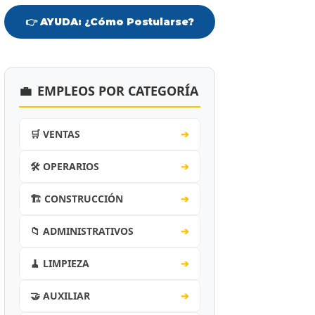
👉 AYUDA: ¿Cómo Postularse?
💼
EMPLEOS POR CATEGORÍA
🛒 VENTAS
➔
🛠️ OPERARIOS
➔
🏗️ CONSTRUCCIÓN
➔
📁 ADMINISTRATIVOS
➔
🧹 LIMPIEZA
➔
🤝 AUXILIAR
➔