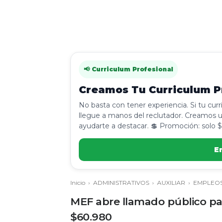
📢 Curriculum Profesional
Creamos Tu Curriculum Pr
No basta con tener experiencia. Si tu cur
llegue a manos del reclutador. Creamos u
ayudarte a destacar. 💲 Promoción: solo $
E
Inicio
›
ADMINISTRATIVOS
›
AUXILIAR
›
EMPLEO
MEF abre llamado público par
$60.980