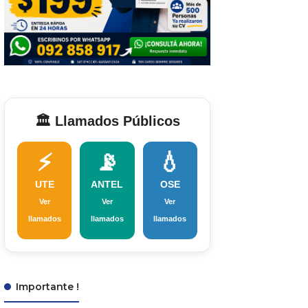
🏛️ Llamados Públicos
⚡
📡
💧
UTE
ANTEL
OSE
Ver
Ver
Ver
llamados
llamados
llamados
Importante !