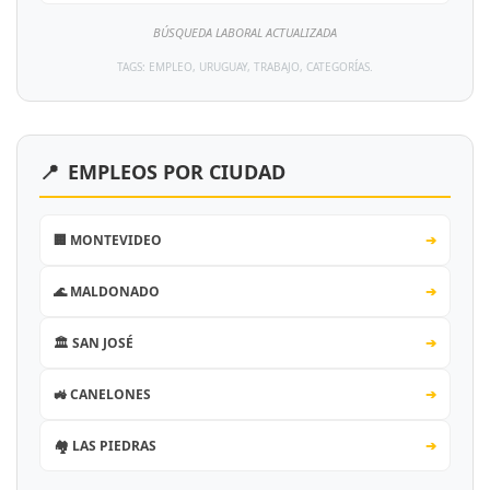
BÚSQUEDA LABORAL ACTUALIZADA
TAGS: EMPLEO, URUGUAY, TRABAJO, CATEGORÍAS.
📍
EMPLEOS POR CIUDAD
🏢 MONTEVIDEO
➔
🌊 MALDONADO
➔
🏛️ SAN JOSÉ
➔
🚜 CANELONES
➔
🏘️ LAS PIEDRAS
➔