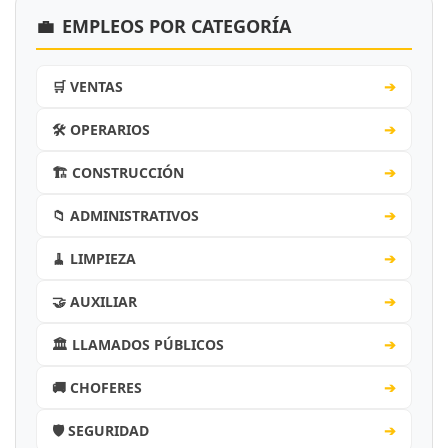
💼
EMPLEOS POR CATEGORÍA
🛒 VENTAS
➔
🛠️ OPERARIOS
➔
🏗️ CONSTRUCCIÓN
➔
📁 ADMINISTRATIVOS
➔
🧹 LIMPIEZA
➔
🤝 AUXILIAR
➔
🏛️ LLAMADOS PÚBLICOS
➔
🚚 CHOFERES
➔
🛡️ SEGURIDAD
➔