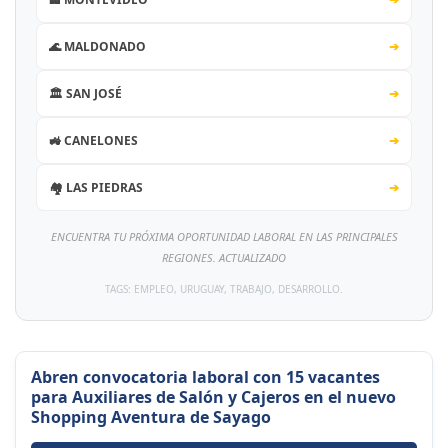
🌊 MALDONADO
➔
🏛️ SAN JOSÉ
➔
🚜 CANELONES
➔
🏘️ LAS PIEDRAS
➔
ENCUENTRA TU PRÓXIMA OPORTUNIDAD LABORAL EN LAS PRINCIPALES
REGIONES. ACTUALIZADO
TAGS: EMPLEO, URUGUAY, TRABAJO, DESARROLLO.
Abren convocatoria laboral con 15 vacantes
para Auxiliares de Salón y Cajeros en el nuevo
Shopping Aventura de Sayago