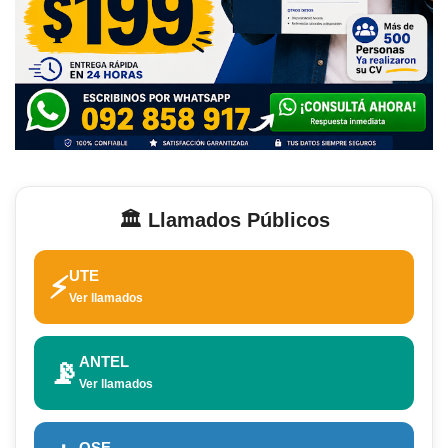
🏛️ Llamados Públicos
UTE
⚡
Ver llamados
ANTEL
📡
Ver llamados
OSE