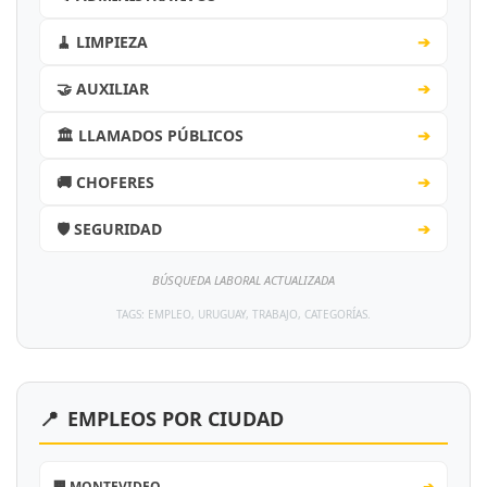
🧹 LIMPIEZA
➔
🤝 AUXILIAR
➔
🏛️ LLAMADOS PÚBLICOS
➔
🚚 CHOFERES
➔
🛡️ SEGURIDAD
➔
BÚSQUEDA LABORAL ACTUALIZADA
TAGS: EMPLEO, URUGUAY, TRABAJO, CATEGORÍAS.
📍
EMPLEOS POR CIUDAD
🏢 MONTEVIDEO
➔