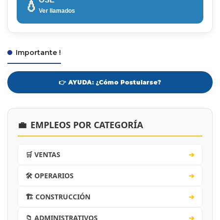
💧
Ver llamados
Importante !
👉 AYUDA: ¿Cómo Postularse?
💼
EMPLEOS POR CATEGORÍA
🛒 VENTAS
➔
🛠️ OPERARIOS
➔
🏗️ CONSTRUCCIÓN
➔
📁 ADMINISTRATIVOS
➔