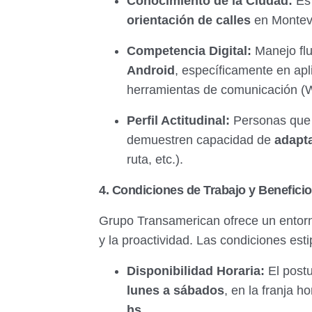
Conocimiento de la Ciudad:
Es 
orientación de calles
en Montevi
Competencia Digital:
Manejo flu
Android
, específicamente en ap
herramientas de comunicación (W
Perfil Actitudinal:
Personas que d
demuestren capacidad de
adapta
ruta, etc.).
4. Condiciones de Trabajo y Benefici
Grupo Transamerican ofrece un entorno
y la proactividad. Las condiciones est
Disponibilidad Horaria:
El postu
lunes a sábados
, en la franja 
hs
.