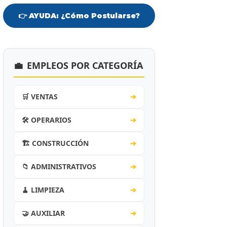
👉 AYUDA: ¿Cómo Postularse?
💼
EMPLEOS POR CATEGORÍA
🛒 VENTAS
➔
🛠️ OPERARIOS
➔
🏗️ CONSTRUCCIÓN
➔
📁 ADMINISTRATIVOS
➔
🧹 LIMPIEZA
➔
🤝 AUXILIAR
➔