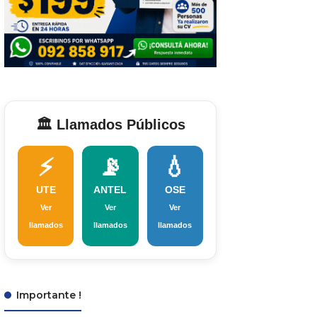
🏛️ Llamados Públicos
⚡
📡
💧
UTE
ANTEL
OSE
Ver
Ver
Ver
llamados
llamados
llamados
Importante !