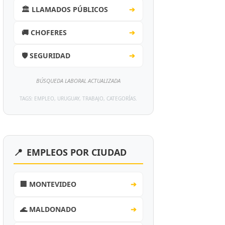
🏛️ LLAMADOS PÚBLICOS
➔
🚚 CHOFERES
➔
🛡️ SEGURIDAD
➔
BÚSQUEDA LABORAL ACTUALIZADA
TAGS: EMPLEO, URUGUAY, TRABAJO, CATEGORÍAS.
📍
EMPLEOS POR CIUDAD
🏢 MONTEVIDEO
➔
🌊 MALDONADO
➔