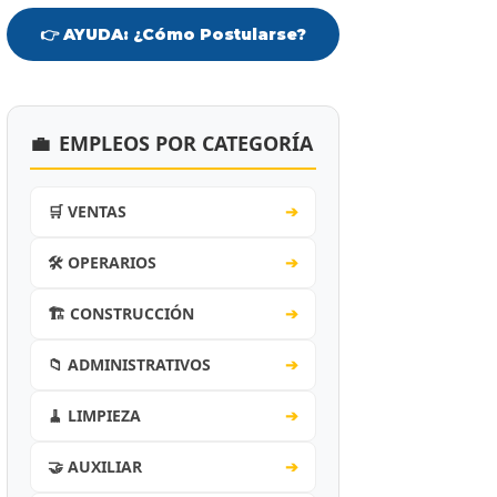
👉 AYUDA: ¿Cómo Postularse?
💼
EMPLEOS POR CATEGORÍA
🛒 VENTAS
➔
🛠️ OPERARIOS
➔
🏗️ CONSTRUCCIÓN
➔
📁 ADMINISTRATIVOS
➔
🧹 LIMPIEZA
➔
🤝 AUXILIAR
➔