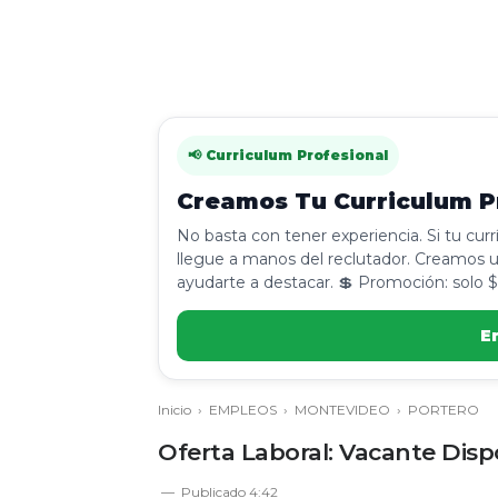
📢 Curriculum Profesional
Creamos Tu Curriculum Pr
No basta con tener experiencia. Si tu cur
llegue a manos del reclutador. Creamos u
ayudarte a destacar. 💲 Promoción: solo $
E
Inicio
›
EMPLEOS
›
MONTEVIDEO
›
PORTERO
Oferta Laboral: Vacante Disp
Publicado
4:42