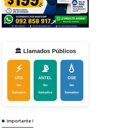
🏛️ Llamados Públicos
⚡
📡
💧
UTE
ANTEL
OSE
Ver
Ver
Ver
llamados
llamados
llamados
Importante !