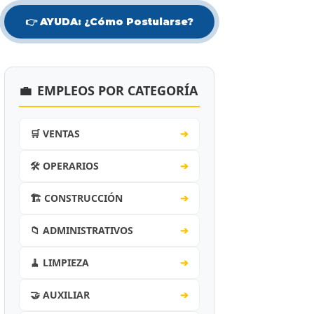
👉 AYUDA: ¿Cómo Postularse?
💼
EMPLEOS POR CATEGORÍA
🛒 VENTAS
➔
🛠️ OPERARIOS
➔
🏗️ CONSTRUCCIÓN
➔
📁 ADMINISTRATIVOS
➔
🧹 LIMPIEZA
➔
🤝 AUXILIAR
➔