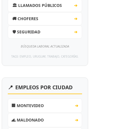
🏛️ LLAMADOS PÚBLICOS
➔
🚚 CHOFERES
➔
🛡️ SEGURIDAD
➔
BÚSQUEDA LABORAL ACTUALIZADA
TAGS: EMPLEO, URUGUAY, TRABAJO, CATEGORÍAS.
📍
EMPLEOS POR CIUDAD
🏢 MONTEVIDEO
➔
🌊 MALDONADO
➔