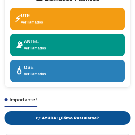
UTE
⚡
Ver llamados
ANTEL
📡
Ver llamados
OSE
💧
Ver llamados
Importante !
👉 AYUDA: ¿Cómo Postularse?