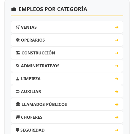
💼
EMPLEOS POR CATEGORÍA
🛒 VENTAS
➔
🛠️ OPERARIOS
➔
🏗️ CONSTRUCCIÓN
➔
📁 ADMINISTRATIVOS
➔
🧹 LIMPIEZA
➔
🤝 AUXILIAR
➔
🏛️ LLAMADOS PÚBLICOS
➔
🚚 CHOFERES
➔
🛡️ SEGURIDAD
➔