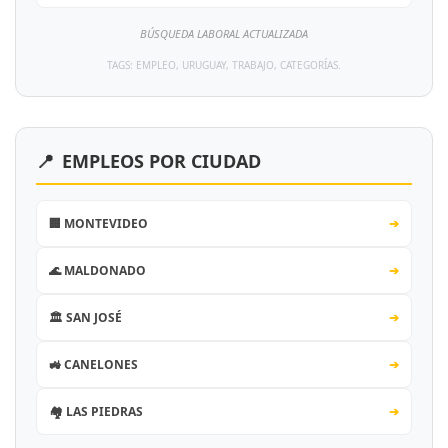
BÚSQUEDA LABORAL ACTUALIZADA
TAGS: EMPLEO, URUGUAY, TRABAJO, CATEGORÍAS.
📍
EMPLEOS POR CIUDAD
🏢 MONTEVIDEO
➔
🌊 MALDONADO
➔
🏛️ SAN JOSÉ
➔
🚜 CANELONES
➔
🏘️ LAS PIEDRAS
➔