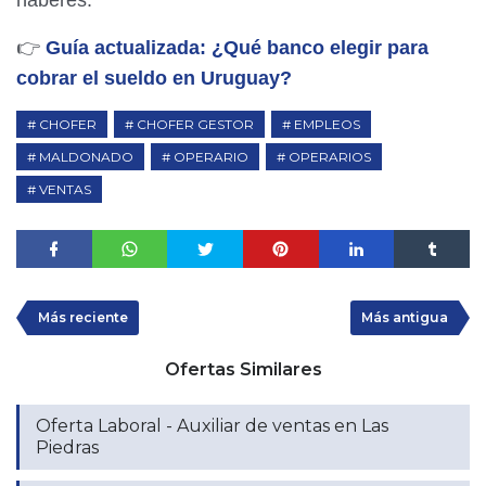
👉
Guía actualizada: ¿Qué banco elegir para
cobrar el sueldo en Uruguay?
CHOFER
CHOFER GESTOR
EMPLEOS
MALDONADO
OPERARIO
OPERARIOS
VENTAS
Más reciente
Más antigua
Ofertas Similares
Oferta Laboral - Auxiliar de ventas en Las
Piedras