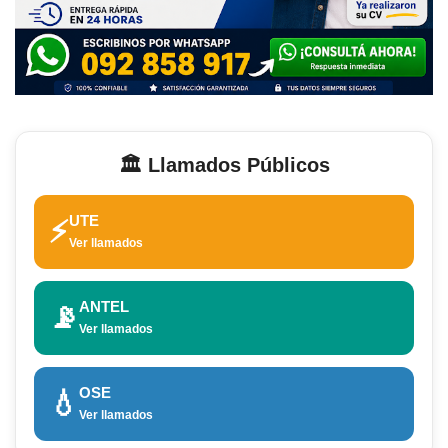
🏛️ Llamados Públicos
UTE
⚡
Ver llamados
ANTEL
📡
Ver llamados
OSE
💧
Ver llamados