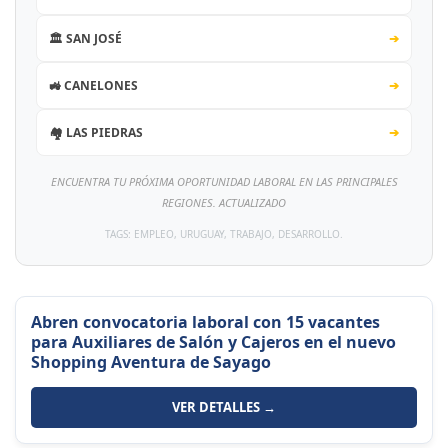
🏛️ SAN JOSÉ
➔
🚜 CANELONES
➔
🏘️ LAS PIEDRAS
➔
ENCUENTRA TU PRÓXIMA OPORTUNIDAD LABORAL EN LAS PRINCIPALES
REGIONES. ACTUALIZADO
TAGS: EMPLEO, URUGUAY, TRABAJO, DESARROLLO.
Abren convocatoria laboral con 15 vacantes
para Auxiliares de Salón y Cajeros en el nuevo
Shopping Aventura de Sayago
VER DETALLES →