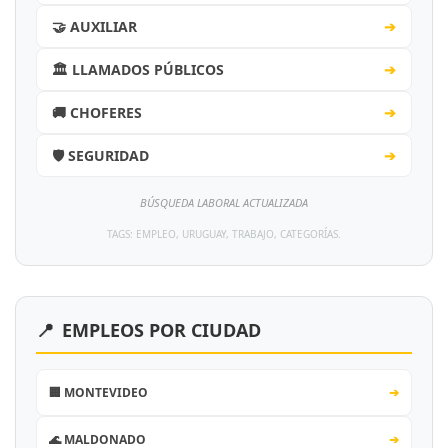
🤝 AUXILIAR
➔
🏛️ LLAMADOS PÚBLICOS
➔
🚚 CHOFERES
➔
🛡️ SEGURIDAD
➔
BÚSQUEDA LABORAL ACTUALIZADA
TAGS: EMPLEO, URUGUAY, TRABAJO, CATEGORÍAS.
📍
EMPLEOS POR CIUDAD
🏢 MONTEVIDEO
➔
🌊 MALDONADO
➔