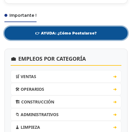
Importante !
👉 AYUDA: ¿Cómo Postularse?
💼
EMPLEOS POR CATEGORÍA
🛒 VENTAS
➔
🛠️ OPERARIOS
➔
🏗️ CONSTRUCCIÓN
➔
📁 ADMINISTRATIVOS
➔
🧹 LIMPIEZA
➔