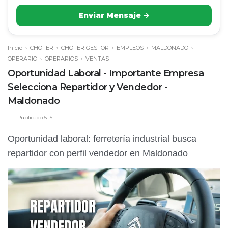
Enviar Mensaje →
Inicio
›
CHOFER
›
CHOFER GESTOR
›
EMPLEOS
›
MALDONADO
›
OPERARIO
›
OPERARIOS
›
VENTAS
Oportunidad Laboral - Importante Empresa
Selecciona Repartidor y Vendedor -
Maldonado
Publicado
5:15
Oportunidad laboral: ferretería industrial busca
repartidor con perfil vendedor en Maldonado