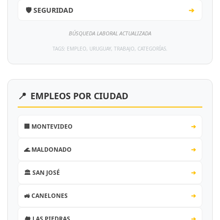
🛡️ SEGURIDAD
➔
BÚSQUEDA LABORAL ACTUALIZADA
TAGS: EMPLEO, URUGUAY, TRABAJO, CATEGORÍAS.
📍
EMPLEOS POR CIUDAD
🏢 MONTEVIDEO
➔
🌊 MALDONADO
➔
🏛️ SAN JOSÉ
➔
🚜 CANELONES
➔
🏘️ LAS PIEDRAS
➔