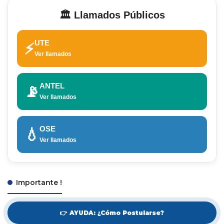
🏛️ Llamados Públicos
UTE
⚡
Ver llamados
ANTEL
📡
Ver llamados
OSE
💧
Ver llamados
Importante !
👉 AYUDA: ¿Cómo Postularse?