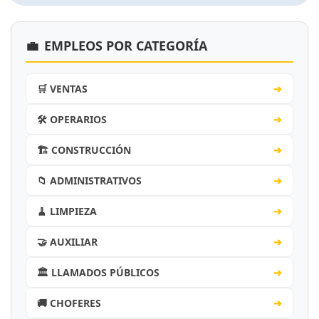
💼
EMPLEOS POR CATEGORÍA
🛒 VENTAS
➔
🛠️ OPERARIOS
➔
🏗️ CONSTRUCCIÓN
➔
📁 ADMINISTRATIVOS
➔
🧹 LIMPIEZA
➔
🤝 AUXILIAR
➔
🏛️ LLAMADOS PÚBLICOS
➔
🚚 CHOFERES
➔