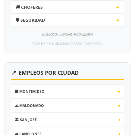
🚚 CHOFERES
➔
🛡️ SEGURIDAD
➔
BÚSQUEDA LABORAL ACTUALIZADA
TAGS: EMPLEO, URUGUAY, TRABAJO, CATEGORÍAS.
📍
EMPLEOS POR CIUDAD
🏢 MONTEVIDEO
➔
🌊 MALDONADO
➔
🏛️ SAN JOSÉ
➔
🚜 CANELONES
➔