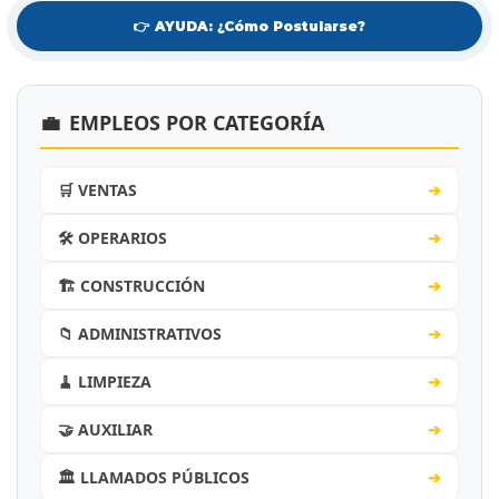
👉 AYUDA: ¿Cómo Postularse?
💼
EMPLEOS POR CATEGORÍA
🛒 VENTAS
➔
🛠️ OPERARIOS
➔
🏗️ CONSTRUCCIÓN
➔
📁 ADMINISTRATIVOS
➔
🧹 LIMPIEZA
➔
🤝 AUXILIAR
➔
🏛️ LLAMADOS PÚBLICOS
➔