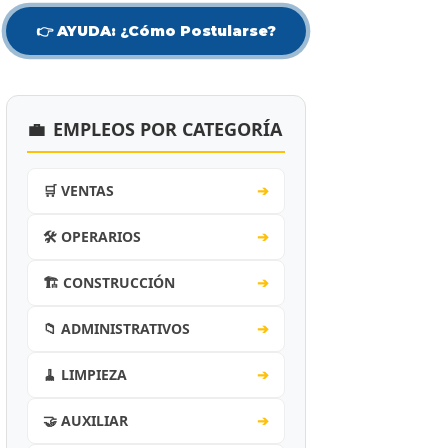
👉 AYUDA: ¿Cómo Postularse?
💼
EMPLEOS POR CATEGORÍA
🛒 VENTAS
➔
🛠️ OPERARIOS
➔
🏗️ CONSTRUCCIÓN
➔
📁 ADMINISTRATIVOS
➔
🧹 LIMPIEZA
➔
🤝 AUXILIAR
➔