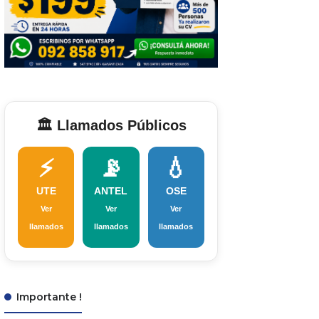
🏛️ Llamados Públicos
⚡
📡
💧
UTE
ANTEL
OSE
Ver
Ver
Ver
llamados
llamados
llamados
Importante !