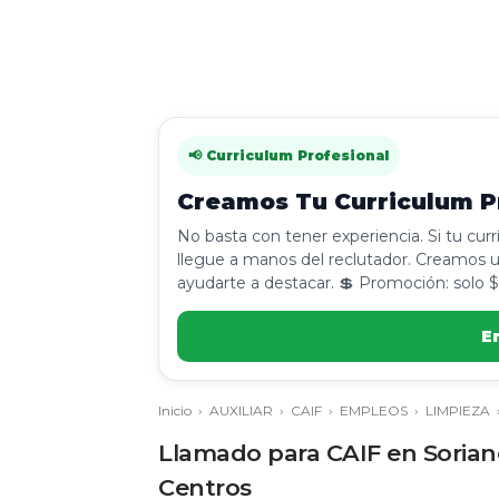
📢 Curriculum Profesional
Creamos Tu Curriculum Pr
No basta con tener experiencia. Si tu cur
llegue a manos del reclutador. Creamos u
ayudarte a destacar. 💲 Promoción: solo $
E
Inicio
›
AUXILIAR
›
CAIF
›
EMPLEOS
›
LIMPIEZA
Llamado para CAIF en Soriano 
Centros