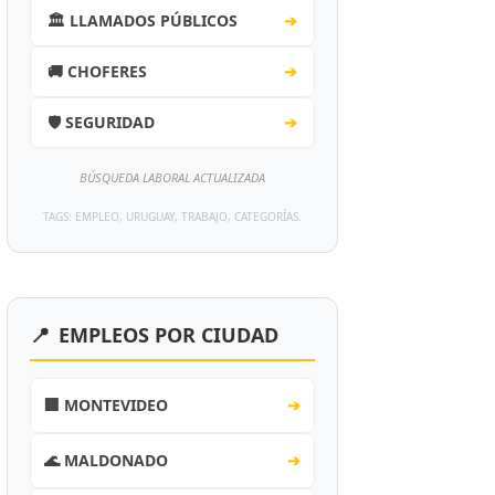
🏛️ LLAMADOS PÚBLICOS
➔
🚚 CHOFERES
➔
🛡️ SEGURIDAD
➔
BÚSQUEDA LABORAL ACTUALIZADA
TAGS: EMPLEO, URUGUAY, TRABAJO, CATEGORÍAS.
📍
EMPLEOS POR CIUDAD
🏢 MONTEVIDEO
➔
🌊 MALDONADO
➔