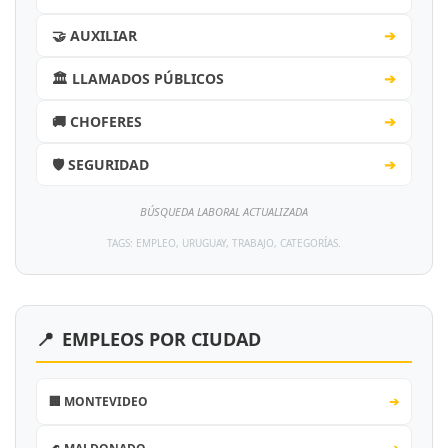
🤝 AUXILIAR
➔
🏛️ LLAMADOS PÚBLICOS
➔
🚚 CHOFERES
➔
🛡️ SEGURIDAD
➔
BÚSQUEDA LABORAL ACTUALIZADA
TAGS: EMPLEO, URUGUAY, TRABAJO, CATEGORÍAS.
📍
EMPLEOS POR CIUDAD
🏢 MONTEVIDEO
➔