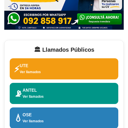
🏛️ Llamados Públicos
UTE
⚡
Ver llamados
ANTEL
📡
Ver llamados
OSE
💧
Ver llamados