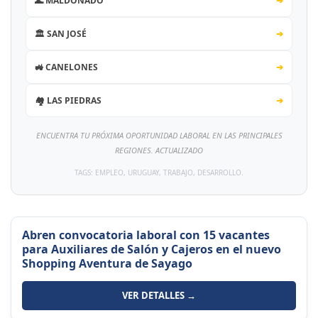
🌊 MALDONADO
➔
🏛️ SAN JOSÉ
➔
🚜 CANELONES
➔
🏘️ LAS PIEDRAS
➔
ENCUENTRA TU PRÓXIMA OPORTUNIDAD LABORAL EN LAS PRINCIPALES
REGIONES. ACTUALIZADO
TAGS: EMPLEO, URUGUAY, TRABAJO, DESARROLLO.
Abren convocatoria laboral con 15 vacantes
para Auxiliares de Salón y Cajeros en el nuevo
Shopping Aventura de Sayago
VER DETALLES →