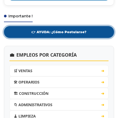
Importante !
👉 AYUDA: ¿Cómo Postularse?
💼
EMPLEOS POR CATEGORÍA
🛒 VENTAS
➔
🛠️ OPERARIOS
➔
🏗️ CONSTRUCCIÓN
➔
📁 ADMINISTRATIVOS
➔
🧹 LIMPIEZA
➔