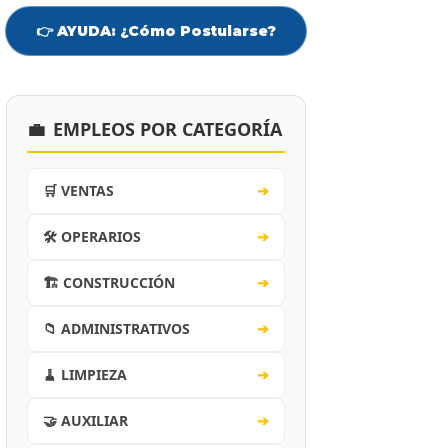
👉 AYUDA: ¿Cómo Postularse?
💼
EMPLEOS POR CATEGORÍA
🛒 VENTAS
➔
🛠️ OPERARIOS
➔
🏗️ CONSTRUCCIÓN
➔
📁 ADMINISTRATIVOS
➔
🧹 LIMPIEZA
➔
🤝 AUXILIAR
➔