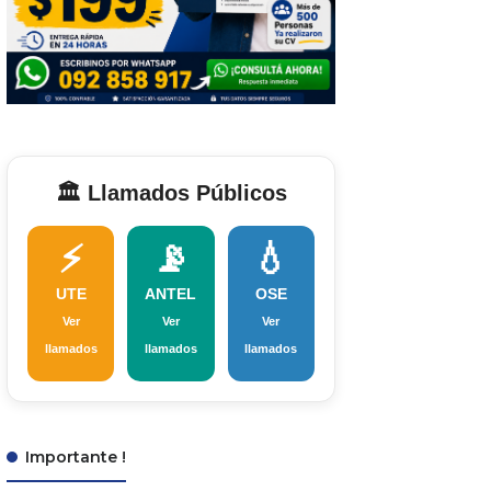
🏛️ Llamados Públicos
⚡
📡
💧
UTE
ANTEL
OSE
Ver
Ver
Ver
llamados
llamados
llamados
Importante !