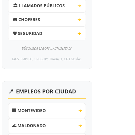
🏛️ LLAMADOS PÚBLICOS
➔
🚚 CHOFERES
➔
🛡️ SEGURIDAD
➔
BÚSQUEDA LABORAL ACTUALIZADA
TAGS: EMPLEO, URUGUAY, TRABAJO, CATEGORÍAS.
📍
EMPLEOS POR CIUDAD
🏢 MONTEVIDEO
➔
🌊 MALDONADO
➔