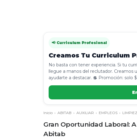
📢 Curriculum Profesional
Creamos Tu Curriculum Pr
No basta con tener experiencia. Si tu cur
llegue a manos del reclutador. Creamos u
ayudarte a destacar. 💲 Promoción: solo $
E
Inicio
›
ABITAB
›
AUXILIAR
›
EMPLEOS
›
LIMPIE
Gran Oportunidad Laboral: Au
Abitab