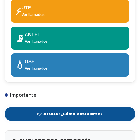
UTE
⚡
Ver llamados
ANTEL
📡
Ver llamados
OSE
💧
Ver llamados
Importante !
👉 AYUDA: ¿Cómo Postularse?