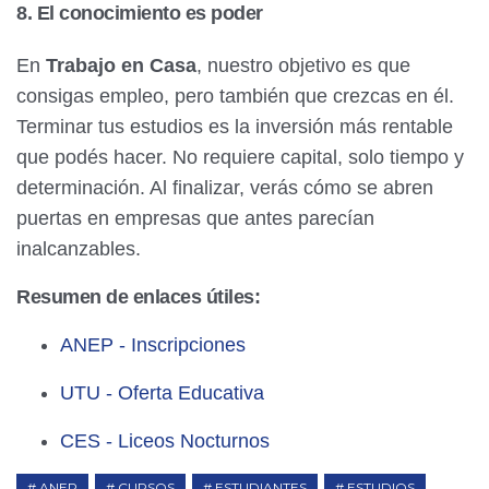
8. El conocimiento es poder
MÁS INFO ➔
En
Trabajo en Casa
, nuestro objetivo es que
consigas empleo, pero también que crezcas en él.
UTU Maldonado
Terminar tus estudios es la inversión más rentable
Cursos de Administración, IT y más.
que podés hacer. No requiere capital, solo tiempo y
determinación. Al finalizar, verás cómo se abren
MÁS INFO ➔
puertas en empresas que antes parecían
inalcanzables.
Resumen de enlaces útiles:
ANEP - Inscripciones
UTU - Oferta Educativa
CES - Liceos Nocturnos
ANEP
CURSOS
ESTUDIANTES
ESTUDIOS