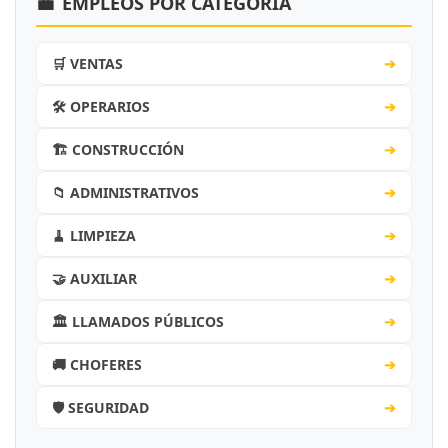
💼
EMPLEOS POR CATEGORÍA
🛒 VENTAS
➔
🛠️ OPERARIOS
➔
🏗️ CONSTRUCCIÓN
➔
📁 ADMINISTRATIVOS
➔
🧹 LIMPIEZA
➔
🤝 AUXILIAR
➔
🏛️ LLAMADOS PÚBLICOS
➔
🚚 CHOFERES
➔
🛡️ SEGURIDAD
➔