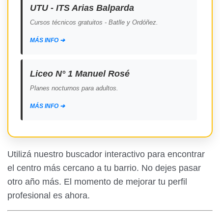
UTU - ITS Arias Balparda
Cursos técnicos gratuitos - Batlle y Ordóñez.
MÁS INFO ➔
Liceo N° 1 Manuel Rosé
Planes nocturnos para adultos.
MÁS INFO ➔
Liceo N° 1 de Canelones
Utilizá nuestro buscador interactivo para encontrar
Turno nocturno y planes especiales.
el centro más cercano a tu barrio. No dejes pasar
MÁS INFO ➔
otro año más. El momento de mejorar tu perfil
profesional es ahora.
Liceo N° 1 de Maldonado
Bachillerato para personas con extraedad.