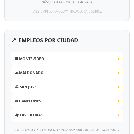
BÚSQUEDA LABORAL ACTUALIZADA
TAGS: EMPLEO, URUGUAY, TRABAJO, CATEGORÍAS.
📍
EMPLEOS POR CIUDAD
🏢 MONTEVIDEO
➔
🌊 MALDONADO
➔
🏛️ SAN JOSÉ
➔
🚜 CANELONES
➔
🏘️ LAS PIEDRAS
➔
ENCUENTRA TU PRÓXIMA OPORTUNIDAD LABORAL EN LAS PRINCIPALES