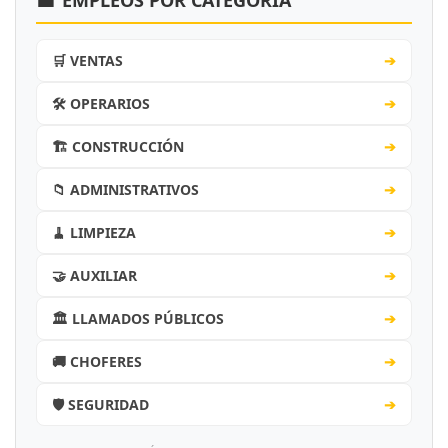
💼
EMPLEOS POR CATEGORÍA
🛒 VENTAS
➔
🛠️ OPERARIOS
➔
🏗️ CONSTRUCCIÓN
➔
📁 ADMINISTRATIVOS
➔
🧹 LIMPIEZA
➔
🤝 AUXILIAR
➔
🏛️ LLAMADOS PÚBLICOS
➔
🚚 CHOFERES
➔
🛡️ SEGURIDAD
➔