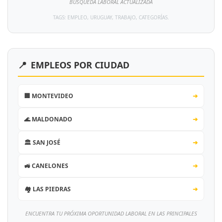
BÚSQUEDA LABORAL ACTUALIZADA
TAGS: EMPLEO, URUGUAY, TRABAJO, CATEGORÍAS.
📍
EMPLEOS POR CIUDAD
🏢 MONTEVIDEO
➔
🌊 MALDONADO
➔
🏛️ SAN JOSÉ
➔
🚜 CANELONES
➔
🏘️ LAS PIEDRAS
➔
ENCUENTRA TU PRÓXIMA OPORTUNIDAD LABORAL EN LAS PRINCIPALES