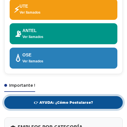
UTE
⚡
Ver llamados
ANTEL
📡
Ver llamados
OSE
💧
Ver llamados
Importante !
👉 AYUDA: ¿Cómo Postularse?