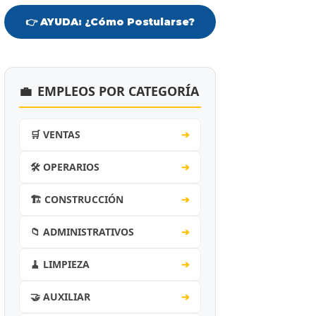
👉 AYUDA: ¿Cómo Postularse?
💼
EMPLEOS POR CATEGORÍA
🛒 VENTAS
➔
🛠️ OPERARIOS
➔
🏗️ CONSTRUCCIÓN
➔
📁 ADMINISTRATIVOS
➔
🧹 LIMPIEZA
➔
🤝 AUXILIAR
➔