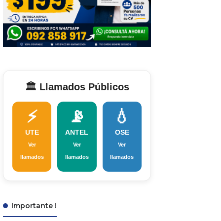
🏛️ Llamados Públicos
⚡
📡
💧
UTE
ANTEL
OSE
Ver
Ver
Ver
llamados
llamados
llamados
Importante !