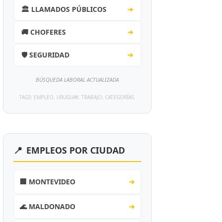
🏛️ LLAMADOS PÚBLICOS
➔
🚚 CHOFERES
➔
🛡️ SEGURIDAD
➔
BÚSQUEDA LABORAL ACTUALIZADA
TAGS: EMPLEO, URUGUAY, TRABAJO, CATEGORÍAS.
📍
EMPLEOS POR CIUDAD
🏢 MONTEVIDEO
➔
🌊 MALDONADO
➔