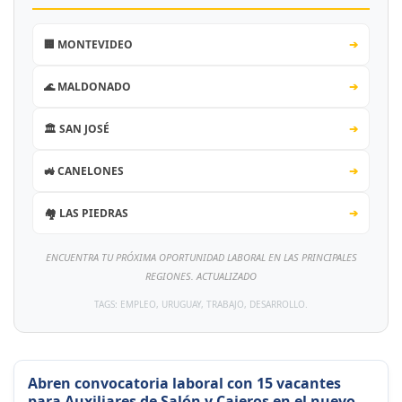
🏢 MONTEVIDEO
➔
🌊 MALDONADO
➔
🏛️ SAN JOSÉ
➔
🚜 CANELONES
➔
🏘️ LAS PIEDRAS
➔
ENCUENTRA TU PRÓXIMA OPORTUNIDAD LABORAL EN LAS PRINCIPALES
REGIONES. ACTUALIZADO
TAGS: EMPLEO, URUGUAY, TRABAJO, DESARROLLO.
Abren convocatoria laboral con 15 vacantes
para Auxiliares de Salón y Cajeros en el nuevo