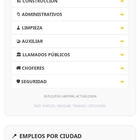
🏗️ CONSTRUCCIÓN
➔
📁 ADMINISTRATIVOS
➔
🧹 LIMPIEZA
➔
🤝 AUXILIAR
➔
🏛️ LLAMADOS PÚBLICOS
➔
🚚 CHOFERES
➔
🛡️ SEGURIDAD
➔
BÚSQUEDA LABORAL ACTUALIZADA
TAGS: EMPLEO, URUGUAY, TRABAJO, CATEGORÍAS.
📍
EMPLEOS POR CIUDAD