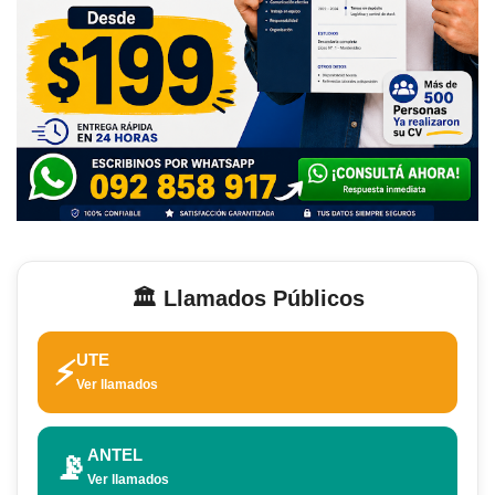
🏛️ Llamados Públicos
UTE
⚡
Ver llamados
ANTEL
📡
Ver llamados