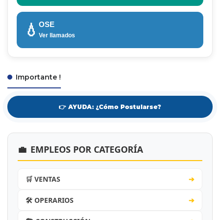
OSE
💧
Ver llamados
Importante !
👉 AYUDA: ¿Cómo Postularse?
💼
EMPLEOS POR CATEGORÍA
🛒 VENTAS
➔
🛠️ OPERARIOS
➔