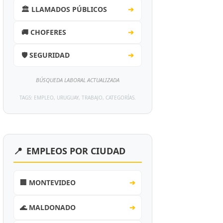
🏛️ LLAMADOS PÚBLICOS
➔
🚚 CHOFERES
➔
🛡️ SEGURIDAD
➔
BÚSQUEDA LABORAL ACTUALIZADA
TAGS: EMPLEO, URUGUAY, TRABAJO, CATEGORÍAS.
📍
EMPLEOS POR CIUDAD
🏢 MONTEVIDEO
➔
🌊 MALDONADO
➔