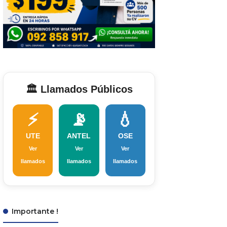
🏛️ Llamados Públicos
⚡
📡
💧
UTE
ANTEL
OSE
Ver
Ver
Ver
llamados
llamados
llamados
Importante !