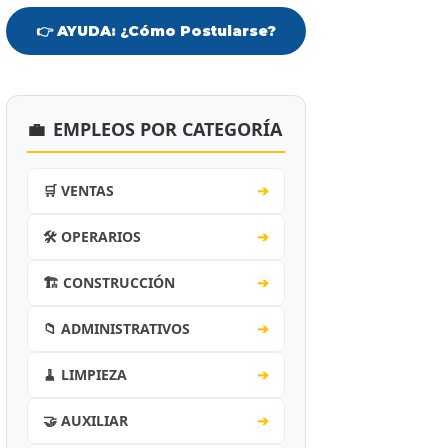
👉 AYUDA: ¿Cómo Postularse?
💼
EMPLEOS POR CATEGORÍA
🛒 VENTAS
➔
🛠️ OPERARIOS
➔
🏗️ CONSTRUCCIÓN
➔
📁 ADMINISTRATIVOS
➔
🧹 LIMPIEZA
➔
🤝 AUXILIAR
➔