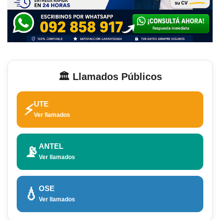
🏛️ Llamados Públicos
UTE
⚡
Ver llamados
ANTEL
📡
Ver llamados
OSE
💧
Ver llamados