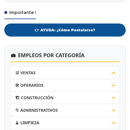
Importante !
👉 AYUDA: ¿Cómo Postularse?
💼
EMPLEOS POR CATEGORÍA
🛒 VENTAS
➔
🛠️ OPERARIOS
➔
🏗️ CONSTRUCCIÓN
➔
📁 ADMINISTRATIVOS
➔
🧹 LIMPIEZA
➔