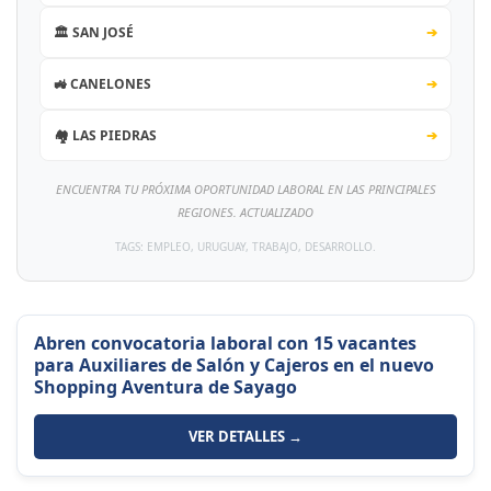
🏛️ SAN JOSÉ
➔
🚜 CANELONES
➔
🏘️ LAS PIEDRAS
➔
ENCUENTRA TU PRÓXIMA OPORTUNIDAD LABORAL EN LAS PRINCIPALES
REGIONES. ACTUALIZADO
TAGS: EMPLEO, URUGUAY, TRABAJO, DESARROLLO.
Abren convocatoria laboral con 15 vacantes
para Auxiliares de Salón y Cajeros en el nuevo
Shopping Aventura de Sayago
VER DETALLES →