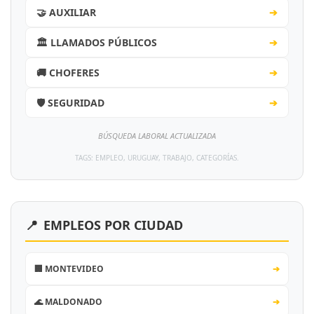
🤝 AUXILIAR
➔
🏛️ LLAMADOS PÚBLICOS
➔
🚚 CHOFERES
➔
🛡️ SEGURIDAD
➔
BÚSQUEDA LABORAL ACTUALIZADA
TAGS: EMPLEO, URUGUAY, TRABAJO, CATEGORÍAS.
📍
EMPLEOS POR CIUDAD
🏢 MONTEVIDEO
➔
🌊 MALDONADO
➔