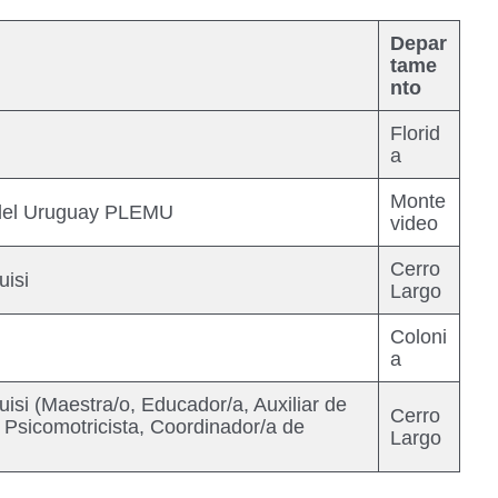
Depar
tame
nto
Florid
a
Monte
 del Uruguay PLEMU
video
Cerro
uisi
Largo
Coloni
a
isi (Maestra/o, Educador/a, Auxiliar de
Cerro
, Psicomotricista, Coordinador/a de
Largo