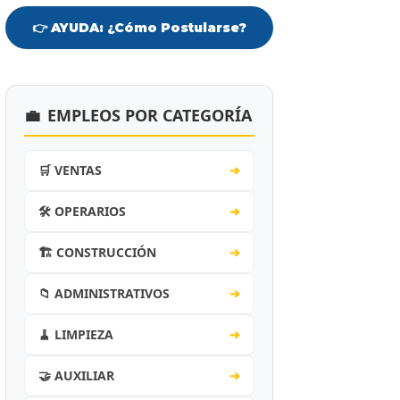
👉 AYUDA: ¿Cómo Postularse?
💼
EMPLEOS POR CATEGORÍA
🛒 VENTAS
➔
🛠️ OPERARIOS
➔
🏗️ CONSTRUCCIÓN
➔
📁 ADMINISTRATIVOS
➔
🧹 LIMPIEZA
➔
🤝 AUXILIAR
➔