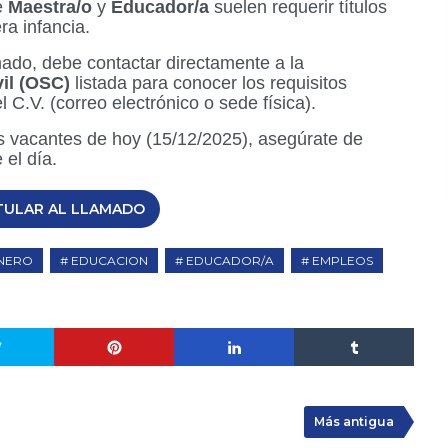
e
Maestra/o
y
Educador/a
suelen requerir títulos
ra infancia.
ado, debe contactar directamente a la
il (OSC)
listada para conocer los requisitos
l C.V. (correo electrónico o sede física).
as vacantes de hoy (15/12/2025), asegúrate de
 el día.
TULAR AL LLAMADO
NERO
EDUCACION
EDUCADOR/A
EMPLEOS
Más antigua