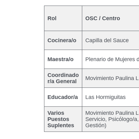
Rol
OSC / Centro
Cocinera/o
Capilla del Sauce
Maestra/o
Plenario de Mujeres
Coordinado
Movimiento Paulina L
r/a General
Educador/a
Las Hormiguitas
Varios
Movimiento Paulina Lu
Puestos
Servicio, Psicólogo/a
Suplentes
Gestión)