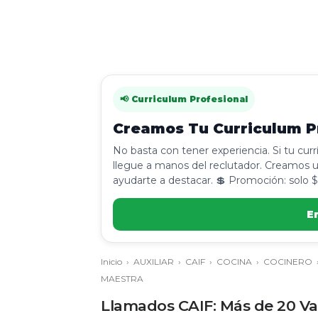
📢 Curriculum Profesional
Creamos Tu Curriculum Pr
No basta con tener experiencia. Si tu cur
llegue a manos del reclutador. Creamos u
ayudarte a destacar. 💲 Promoción: solo $
E
Inicio
›
AUXILIAR
›
CAIF
›
COCINA
›
COCINERO
MAESTRA
Llamados CAIF: Más de 20 Va