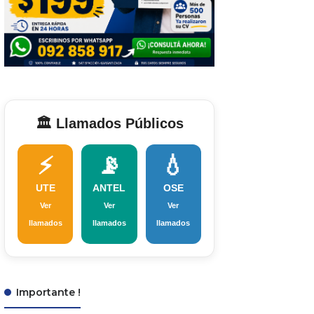
🏛️ Llamados Públicos
⚡
📡
💧
UTE
ANTEL
OSE
Ver
Ver
Ver
llamados
llamados
llamados
Importante !