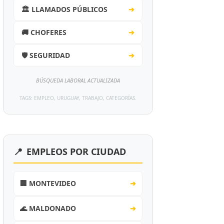
🏛️ LLAMADOS PÚBLICOS
➔
🚚 CHOFERES
➔
🛡️ SEGURIDAD
➔
BÚSQUEDA LABORAL ACTUALIZADA
TAGS: EMPLEO, URUGUAY, TRABAJO, CATEGORÍAS.
📍
EMPLEOS POR CIUDAD
🏢 MONTEVIDEO
➔
🌊 MALDONADO
➔