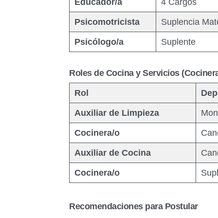
Educador/a
4 Cargos
Psicomotricista
Suplencia Mat
Psicólogo/a
Suplente
Roles de Cocina y Servicios (Cocinera
Rol
Dep
Auxiliar de Limpieza
Mon
Cocinera/o
Can
Auxiliar de Cocina
Can
Cocinera/o
Supl
Recomendaciones para Postular