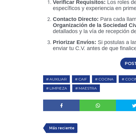
Verificar Requisitos:
Los roles d
específicos y experiencia en prime
Contacto Directo:
Para cada llam
Organización de la Sociedad Civ
detallados y la vía de recepción de
Priorizar Envíos:
Si postulas a l
enviar tu C.V. antes de que finalice
POS
AUXILIAR
CAIF
COCINA
COCI
LIMPIEZA
MAESTRA
Más reciente